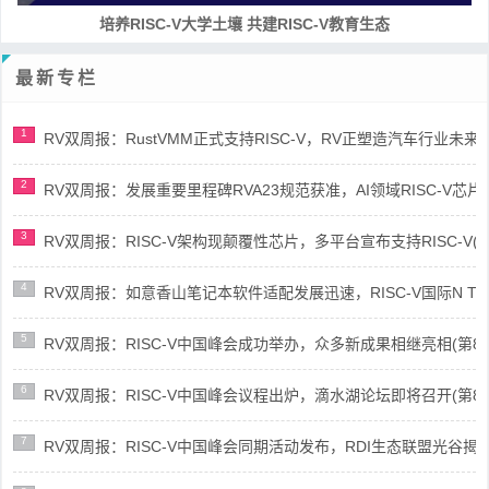
RISC-V处理器设计系列课程
最新专栏
1
RV双周报：RustVMM正式支持RISC-V，RV正塑造汽车行业未来(第91
2
RV双周报：发展重要里程碑RVA23规范获准，AI领域RISC-V芯片市场
3
RV双周报：RISC-V架构现颠覆性芯片，多平台宣布支持RISC-V(第89
4
RV双周报：如意香山笔记本软件适配发展迅速，RISC-V国际N Trace
5
RV双周报：RISC-V中国峰会成功举办，众多新成果相继亮相(第87期-
6
RV双周报：RISC-V中国峰会议程出炉，滴水湖论坛即将召开(第86期-
7
RV双周报：RISC-V中国峰会同期活动发布，RDI生态联盟光谷揭牌(第8