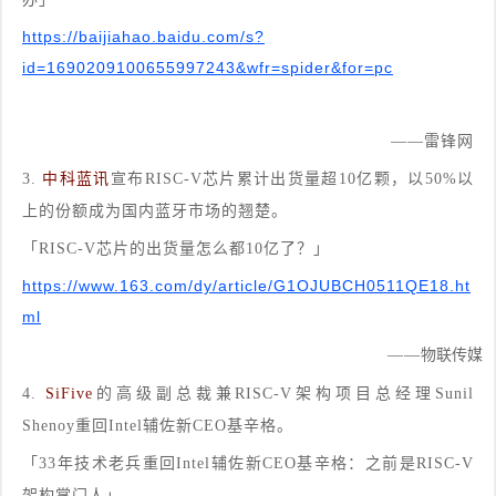
https://baijiahao.baidu.com/s?
id=1690209100655997243&wfr=spider&for=pc
——
雷锋网
3.
中科蓝讯
宣布RISC-V芯片累计出货量超10亿颗，以50%以
上的份额成为国内蓝牙市场的翘楚。
「RISC-V芯片的出货量怎么都10亿了？」
https://www.163.com/dy/article/G1OJUBCH0511QE18.ht
ml
——
物联传媒
4.
SiFive
的高级副总裁兼RISC-V架构项目总经理Sunil
Shenoy
重回Intel辅佐新CEO基辛格。
「33年技术老兵重回Intel辅佐新CEO基辛格：之前是RISC-V
架构掌门人」