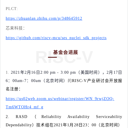
PLCT:
https://zhuanlan.zhihu.com/p/348645912
芯来科技：
https://github.com/riscv-mcu/ses_nuclei_sdk_projects
RISC-V
基金会进展
1.
2021年2月16日2:00 pm
-
3:00 pm
（美国时间），2月17日
6：00am-7：00am（北京时间）
的
RISC-V产业研讨会开放报
名注册：
https://us02web.zoom.us/webinar/register/WN_9rwjZOQ-
Tm6WTOHr4_mf_g
2. RASD（Reliability Availability Serviceability
Dependability）技术组在2021年1月28日23：00（北京时间）