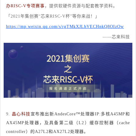
办RISC-V专项赛事
，
提供软硬件资源与配套教学资料。
「2021年集创赛“芯来RISC-V杯”等你来战！」
https://mp.weixin.qq.com/s/rgTMkXJLhVECHnkQ8OIzOw
——芯来科技
9.
晶心科技
宣布推出新AndesCore™处理器IP:多核A45MP和
AX45MP处理器，及具备第二级（L2）缓存控制器（cache
controller）的A27L2和AX27L2处理器。