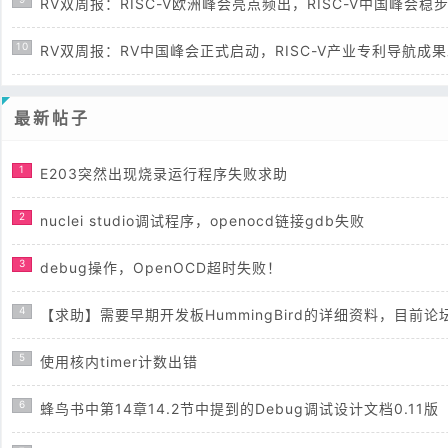
RV双周报：RISC-V欧洲峰会亮点频出，RISC-V中国峰会稳步筹
10
RV双周报：RV中国峰会正式启动，RISC-V产业专利导航成果发布
最新帖子
1
E203突然出现烧录运行程序失败求助
2
nuclei studio调试程序，openocd链接gdb失败
3
debug操作，OpenOCD超时失败！
4
【求助】需要早期开发板HummingBird的详细资料，目
5
使用核内timer计数出错
6
蜂鸟书中第14章14.2节中提到的Debug调试设计文档0.11版（