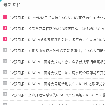
最新专栏
1
RV双周报：RustVMM正式支持RISC-V，RV正塑造汽车行业未来
2
RV双周报：发展重要里程碑RVA23规范获准，AI领域RISC-V芯
3
RV双周报：RISC-V架构现颠覆性芯片，多平台宣布支持RISC-V(
4
RV双周报：如意香山笔记本软件适配发展迅速，RISC-V国际N T
5
RV双周报：RISC-V中国峰会成功举办，众多新成果相继亮相(第8
6
RV双周报：RISC-V中国峰会议程出炉，滴水湖论坛即将召开(第8
7
RV双周报：RISC-V中国峰会同期活动发布，RDI生态联盟光谷揭牌
8
RV双周报：上海打造全球领先RISC-V产业高地，RISC-V AI指
9