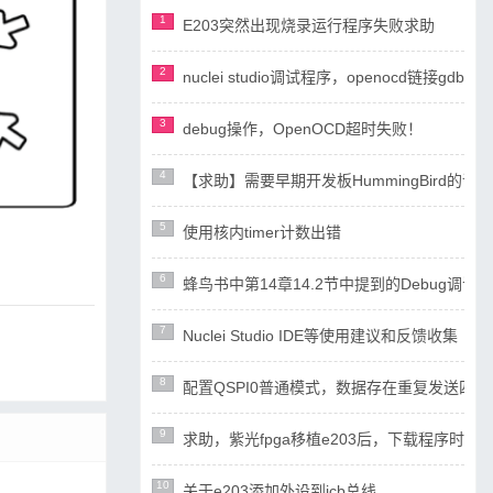
1
E203突然出现烧录运行程序失败求助
2
nuclei studio调试程序，openocd链接gdb失
3
debug操作，OpenOCD超时失败！
4
【求助】需要早期开发板HummingBird
5
使用核内timer计数出错
6
蜂鸟书中第14章14.2节中提到的Debug调试设计
7
Nuclei Studio IDE等使用建议和反馈收集
8
配置QSPI0普通模式，数据存在重复发送四
9
求助，紫光fpga移植e203后，下载程序时ope
10
关于e203添加外设到icb总线