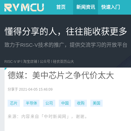
首页
新闻资讯
快速入门
懂得分享的人，往往能收获更多
致力于RISC-V技术的推广，提供交流学习的开放平台
RISC-V IP
淘宝店铺
公众号
硅农亚历山大
德媒：美中芯片之争代价太大
分享于 2021-04-05 15:46:09
芯片
半导体
公司
中国
收购
美国
来源：内容来自「
中时新闻网
」，谢谢。