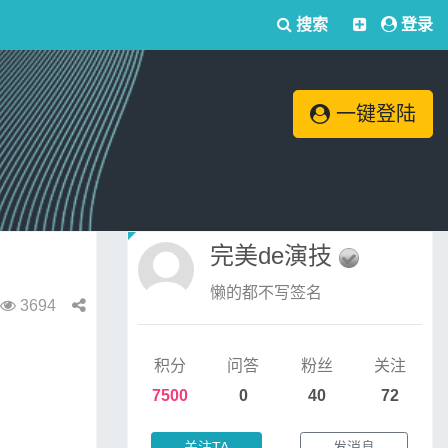
搜索
登录
一键登陆
完美de演技
懒的都不写签名
3694
积分
问答
粉丝
关注
7500
0
40
72
关注TA
发消息