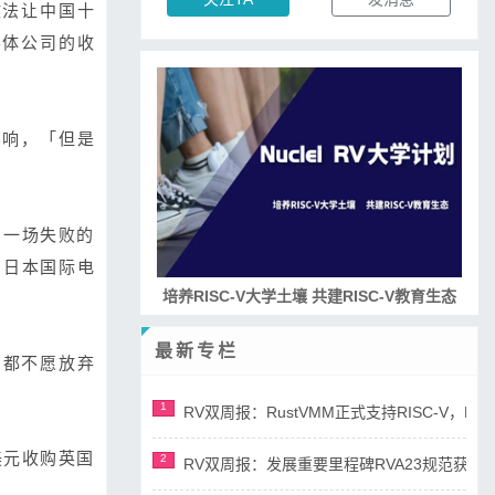
做法让中国十
导体公司的收
影响，「但是
。一场失败的
收购日本国际电
培养RISC-V大学土壤 共建RISC-V教育生态
最新专栏
们都不愿放弃
1
RV双周报：RustVMM正式支持RISC-V，RV正
美元收购英国
2
RV双周报：发展重要里程碑RVA23规范获准，AI