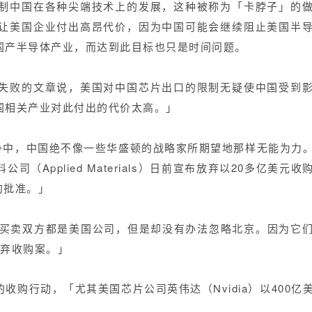
制中国在各种尖端技术上的发展，这种被称为「卡脖子」的
让美国企业付出高昂代价，因为中国可能会继续阻止美国半
国产半导体产业，而达到此目标也只是时间问题。
失败的文章说，美国对中国芯片出口的限制无疑使中国受到
国相关产业对此付出的代价太高。」
半导体之争中，中国绝不像一些华盛顿的战略家所期望地那样无能为力
Applied Materials）日前宣布放弃以20多亿美元
构的批准。」
然买卖双方都是美国公司，但是却没有办法忽略北京。因为它
放弃收购案。」
购行动，「尤其美国芯片公司英伟达（Nvidia）以400亿