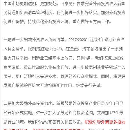
中国市场更加透明、更加规范。《意见》要求完善外商投资准入前国
民待遇加负面清单管理制度，我们将进一步抓好落实，加强外商投资
促进和保护，持续优化外商投资环境。重点做好五方面工作。
一是进一步缩减外资准入负面清单。
年连续
年修订外资准
2017-2020
4
入负面清单，限制措施减少近
，在金融、汽车领域推出了一系列
2/3
重大开放举措，制造业已经基本上放开，只剩
条。我们将通过缩减
4
负面清单，重点推动服务业有序开放，进一步放宽制造业等领域准入
限制，更广泛地引入先进技术、管理经验和商业模式。同时，将更好
发挥自贸试验区扩大开放“试验田”作用，继续先行先试。
二是加大鼓励外商投资力度。新版鼓励外商投资产业目录今年
月已
1
经开始正式实施，进一步扩大了鼓励外商投资范围，共增加
个鼓
127
励行业领域。我们将推动完善有关配套政策，
积极引导外商更多投向