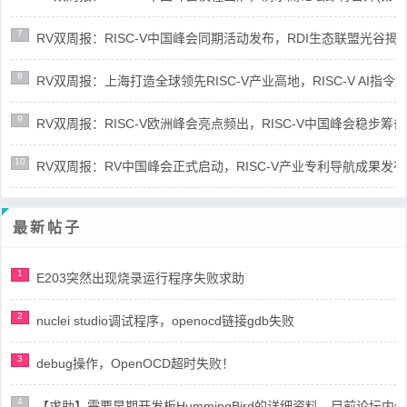
7
RV双周报：RISC-V中国峰会同期活动发布，RDI生态联盟光谷揭牌(第8
8
RV双周报：上海打造全球领先RISC-V产业高地，RISC-V AI指令集架
9
RV双周报：RISC-V欧洲峰会亮点频出，RISC-V中国峰会稳步筹备(第8
10
RV双周报：RV中国峰会正式启动，RISC-V产业专利导航成果发布(第8
最新帖子
1
E203突然出现烧录运行程序失败求助
2
nuclei studio调试程序，openocd链接gdb失败
3
debug操作，OpenOCD超时失败！
4
【求助】需要早期开发板HummingBird的详细资料，目前论坛