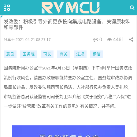
发改委：积极引导外商更多投向集成电路设备、关键原材料
和零部件
0
4461
分享于 2021-04-21 08:27:17
意见
国务院
司长
有关
法规
杨洁
国务院新闻办公室于
年
月
日（星期四）下午
时举行国务院政
2021
4
15
3
策例行吹风会，请国办政府职能转变办公室主任、国务院审改办协调
局局长迪晶，发改委法规司司长杨洁，人社部行风办负责人吴礼舵，
市场监管总局认证监管司司长刘卫军介绍《关于服务“六稳”“六保”进
一步做好“放管服”改革有关工作的意见》有关情况，并答问。