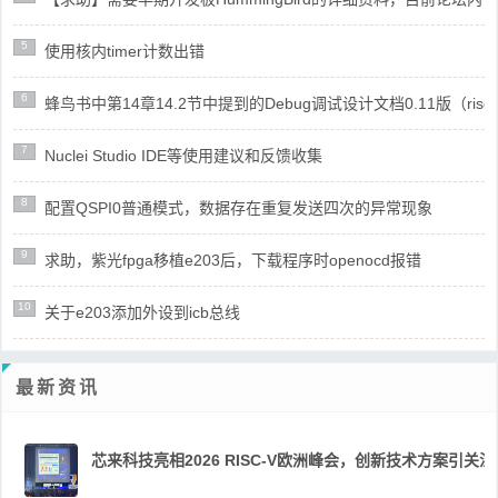
5
使用核内timer计数出错
6
蜂鸟书中第14章14.2节中提到的Debug调试设计文档0.11版（risc
7
Nuclei Studio IDE等使用建议和反馈收集
8
配置QSPI0普通模式，数据存在重复发送四次的异常现象
9
求助，紫光fpga移植e203后，下载程序时openocd报错
10
关于e203添加外设到icb总线
最新资讯
芯来科技亮相2026 RISC-V欧洲峰会，创新技术方案引关注