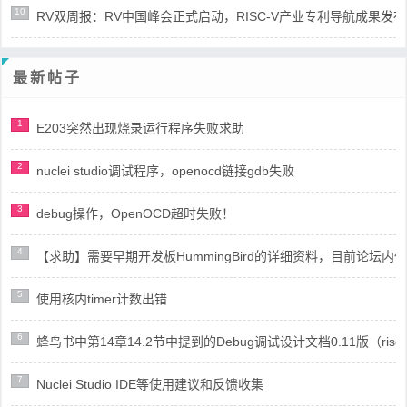
10
RV双周报：RV中国峰会正式启动，RISC-V产业专利导航成果发布(第8
最新帖子
1
E203突然出现烧录运行程序失败求助
2
nuclei studio调试程序，openocd链接gdb失败
3
debug操作，OpenOCD超时失败！
4
【求助】需要早期开发板HummingBird的详细资料，目前论坛
5
使用核内timer计数出错
6
蜂鸟书中第14章14.2节中提到的Debug调试设计文档0.11版（risc
7
Nuclei Studio IDE等使用建议和反馈收集