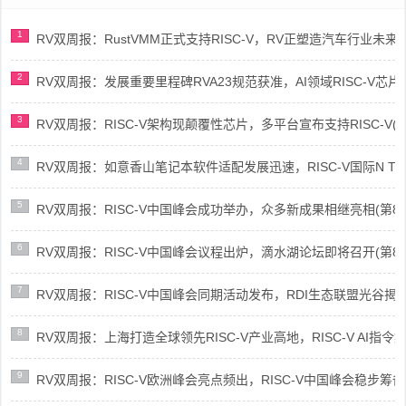
1
RV双周报：RustVMM正式支持RISC-V，RV正塑造汽车行业未来(第91
2
RV双周报：发展重要里程碑RVA23规范获准，AI领域RISC-V芯片市场
3
RV双周报：RISC-V架构现颠覆性芯片，多平台宣布支持RISC-V(第89
4
RV双周报：如意香山笔记本软件适配发展迅速，RISC-V国际N Trace
5
RV双周报：RISC-V中国峰会成功举办，众多新成果相继亮相(第87期-
6
RV双周报：RISC-V中国峰会议程出炉，滴水湖论坛即将召开(第86期-
7
RV双周报：RISC-V中国峰会同期活动发布，RDI生态联盟光谷揭牌(第8
8
RV双周报：上海打造全球领先RISC-V产业高地，RISC-V AI指令集架
9
RV双周报：RISC-V欧洲峰会亮点频出，RISC-V中国峰会稳步筹备(第8