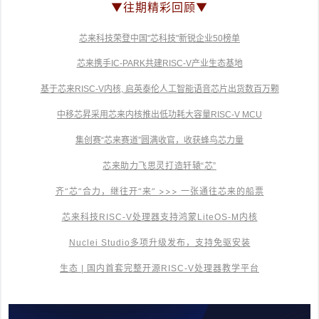
▼往期精彩回顾
▼
芯来科技荣登中国"芯科技"新锐企业50榜单
芯来携手IC-PARK共建RISC-V产业生态基地
基于芯来RISC-V内核, 启英泰伦人工智能语音芯片出货数百万颗
中移芯昇采用芯来内核推出低功耗大容量RISC-V MCU
集创赛“芯来赛道”圆满收官，收获蜂鸟芯力量
芯来助力飞思灵打造轩辕“芯”
齐“芯”合力，继往开“来” >>> 一张通往芯来的船票
芯来科技RISC-V处理器支持鸿蒙LiteOS-M内核
Nuclei Studio多项升级发布，支持免驱安装
生态 | 国内首套完整开源RISC-V处理器教学平台