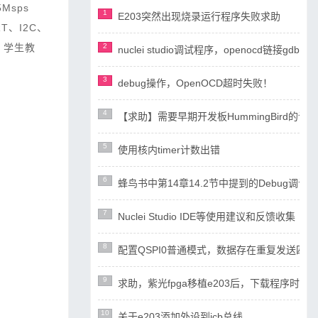
Msps
1
E203突然出现烧录运行程序失败求助
T、I2C、
、学生教
2
nuclei studio调试程序，openocd链接gdb失
3
debug操作，OpenOCD超时失败！
4
【求助】需要早期开发板HummingBird
5
使用核内timer计数出错
6
蜂鸟书中第14章14.2节中提到的Debug调试设计
7
Nuclei Studio IDE等使用建议和反馈收集
8
配置QSPI0普通模式，数据存在重复发送四
9
求助，紫光fpga移植e203后，下载程序时ope
10
关于e203添加外设到icb总线