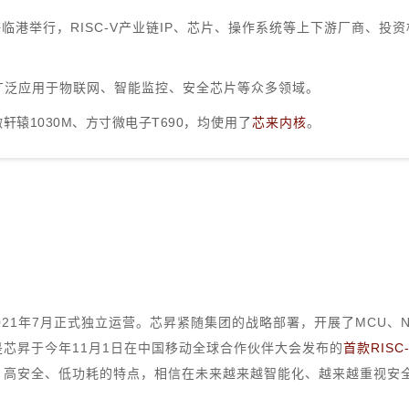
临港举行，RISC-V产业链IP、芯片、操作系统等上下游厂商、投
广泛应用于物联网、智能监控、安全芯片等众多领域。
微轩辕1030M、方寸微电子T690
，均使用了
芯来内核
。
1年7月正式独立运营。芯昇紧随集团的战略部署，开展了MCU、NB
是芯昇于今年11月1日在中国移动全球合作伙伴大会发布的
首款RISC
、高安全、低功耗的特点，相信在未来越来越智能化、越来越重视安