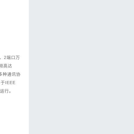
Y、2端口万
频高达
持多种通讯协
于IEEE
定运行。