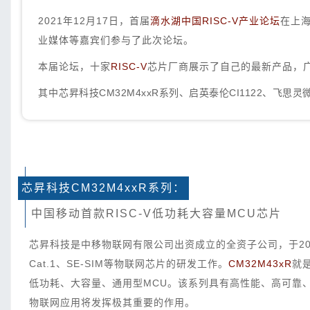
2021年12月17日，首届
滴水湖中国RISC-V产业论坛
在上海
业媒体等嘉宾们参与了此次论坛。
本届论坛，十家
RISC-V
芯片厂商展示了自己的最新产品，
其中
芯昇科技CM32M4xxR系列、启英泰伦CI1122、飞思灵
芯昇科技CM32M4xxR系列：
中国移动首款RISC-V低功耗大容量MCU芯片
芯昇科技是中移物联网有限公司出资成立的全资子公司，于202
Cat.1、SE-SIM等物联网芯片的研发工作。
CM32M43xR
就
低功耗、大容量、通用型MCU。该系列具有高性能、高可靠
物联网应用将发挥极其重要的作用。