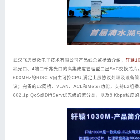
武汉飞思灵微电子技术有限公司产品线总监杨清介绍，
轩辕10
兆光口、4端口千兆光口的高集成度管理型二层SoC交换芯片。
600MHz的RISC-V自主可控CPU,满足上层协议处理及设
议；完备的L2网桥、VLAN、ACL和Meter功能，支持L2组播、
802.1p QoS或DiffServ优先级的流分类，以及8 K