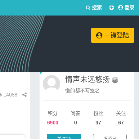
搜索
登录
一键登陆
情声未远悠扬
懒的都不写签名
14088
积分
问答
粉丝
关注
6900
0
37
67
关注TA
发消息