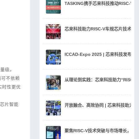
TASKING携手芯来科技推动RISC-V
芯来科技助力RISC-V车规芯片技术
ICCAD-Expo 2025 | 芯来科技发
颗量级。
而可不依赖
从理论到实践：芯来科技助力“RISC
实时性更优
芯片智能
开放融合、高效协同 | 芯来科技助力汽
聚焦RISC-V技术突破与市场增长，芯来科