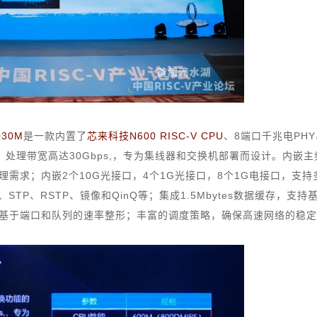
30M
是一款内置了
芯来科技N600 RISC-V CPU
、8端口千兆电PH
处理带宽高达30Gbps,，专为集线器和交换机部署而设计。内嵌主
备管理需求；内嵌2个10G光接口，4个1G光接口，8个1G电接口，支
STP、RSTP、镜像和QinQ等；集成1.5Mbytes数据缓存，支持基
bps粒度的基于端口和队列的速率整形；丰富的调度策略，确保高速网络的稳