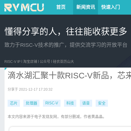
首页
新闻资讯
快速入门
懂得分享的人，往往能收获更多
致力于RISC-V技术的推广，提供交流学习的开放平台
RISC-V IP
淘宝店铺
公众号
硅农亚历山大
滴水湖汇聚十款RISC-V新品，
分享于 2021-12-17 17:20:32
芯片
处理器
RISC-V
科技
语音
安全
本文内容来源于电子发烧友网，有部分删减，作者黄晶晶。