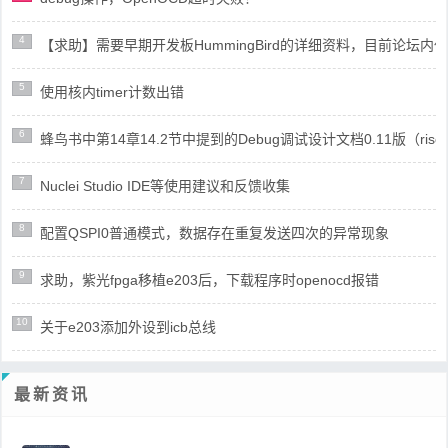
4
【求助】需要早期开发板HummingBird的详细资料，目前论坛
5
使用核内timer计数出错
6
蜂鸟书中第14章14.2节中提到的Debug调试设计文档0.11版（risc
7
Nuclei Studio IDE等使用建议和反馈收集
8
配置QSPI0普通模式，数据存在重复发送四次的异常现象
9
求助，紫光fpga移植e203后，下载程序时openocd报错
10
关于e203添加外设到icb总线
最新资讯