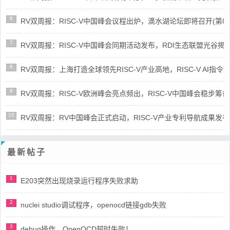
6
RV双周报：RISC-V中国峰会议程出炉，滴水湖论坛即将召开(第86期-
7
RV双周报：RISC-V中国峰会同期活动发布，RDI生态联盟光谷揭牌(第8
8
RV双周报：上海打造全球领先RISC-V产业高地，RISC-V AI指令集架
9
RV双周报：RISC-V欧洲峰会亮点频出，RISC-V中国峰会稳步筹备(第8
10
RV双周报：RV中国峰会正式启动，RISC-V产业专利导航成果发布(第8
最新帖子
1
E203突然出现烧录运行程序失败求助
2
nuclei studio调试程序，openocd链接gdb失败
3
debug操作，OpenOCD超时失败！