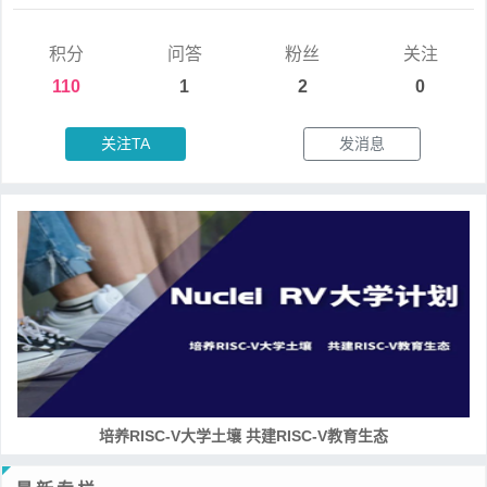
积分
问答
粉丝
关注
110
1
2
0
关注TA
发消息
RISC-V处理器设计系列课程