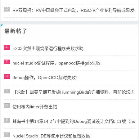
10
RV双周报：RV中国峰会正式启动，RISC-V产业专利导航成果发布(第8
最新帖子
1
E203突然出现烧录运行程序失败求助
2
nuclei studio调试程序，openocd链接gdb失败
3
debug操作，OpenOCD超时失败！
4
【求助】需要早期开发板HummingBird的详细资料，目前论坛
5
使用核内timer计数出错
6
蜂鸟书中第14章14.2节中提到的Debug调试设计文档0.11版（risc
7
Nuclei Studio IDE等使用建议和反馈收集