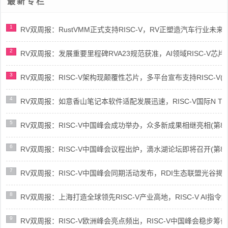
最新专栏
1
RV双周报：RustVMM正式支持RISC-V，RV正塑造汽车行业未来(第91
2
RV双周报：发展重要里程碑RVA23规范获准，AI领域RISC-V芯片市场
3
RV双周报：RISC-V架构现颠覆性芯片，多平台宣布支持RISC-V(第89
4
RV双周报：如意香山笔记本软件适配发展迅速，RISC-V国际N Trace
5
RV双周报：RISC-V中国峰会成功举办，众多新成果相继亮相(第87期-
6
RV双周报：RISC-V中国峰会议程出炉，滴水湖论坛即将召开(第86期-
7
RV双周报：RISC-V中国峰会同期活动发布，RDI生态联盟光谷揭牌(第8
8
RV双周报：上海打造全球领先RISC-V产业高地，RISC-V AI指令集架
9
RV双周报：RISC-V欧洲峰会亮点频出，RISC-V中国峰会稳步筹备(第8