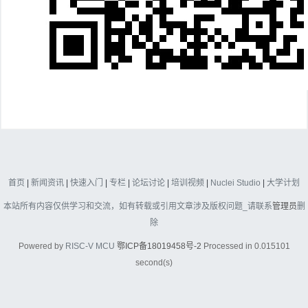
首页
|
新闻资讯
|
快速入门
|
专栏
|
论坛讨论
|
培训视频
|
Nuclei Studio
|
大学计划
本站所有内容仅供学习和交流，如有转载或引用文章涉及版权问题_请联系
管理员
删
除
Powered by
RISC-V MCU
鄂ICP备18019458号-2
Processed in 0.015101
second(s)