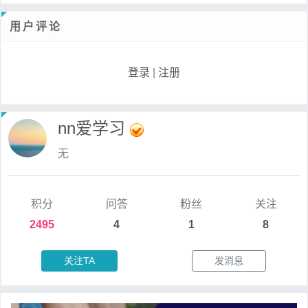
用户评论
登录
|
注册
nn爱学习
无
积分
问答
粉丝
关注
2495
4
1
8
关注TA
发消息