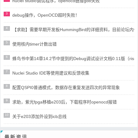
nuclei studio调试程序，openocd链接gdb失败
3
debug操作，OpenOCD超时失败！
4
【求助】需要早期开发板HummingBird的详细资料，目前论坛
5
使用核内timer计数出错
6
蜂鸟书中第14章14.2节中提到的Debug调试设计文档0.11版（risc
7
Nuclei Studio IDE等使用建议和反馈收集
8
配置QSPI0普通模式，数据存在重复发送四次的异常现象
9
求助，紫光fpga移植e203后，下载程序时openocd报错
10
关于e203添加外设到icb总线
最新资讯