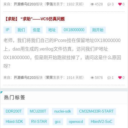
来自：
开源蜂鸟E203
版块（
李强
发表于：1932 天前）
4528
3
0
【求助】 “求助”——VCS仿真问题
IP
我们
但是
地址
0X18000000
刚开始
老师，我们将我们自己的IPcore挂在保留地址0X18000000
上，dao用生成的.verilog文件仿真，访问我们IP地址
0X18000000，但是刚开始跑就挂掉了，请问这是什么原因
呀？
来自：
开源蜂鸟E203
版块（
荣荣
发表于：1914 天前）
5876
1
0
热门标签
DDR200T
MCU200T
nuclei-sdk
CM32M433R-START
Hbird-SDK
RV-STAR
gcc
openocd
HbirdV2-SoC