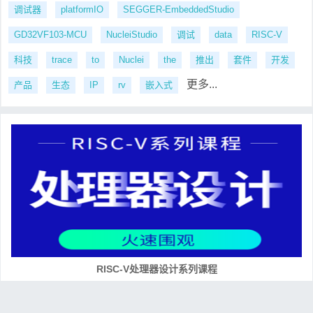
调试器
platformIO
SEGGER-EmbeddedStudio
GD32VF103-MCU
NucleiStudio
调试
data
RISC-V
科技
trace
to
Nuclei
the
推出
套件
开发
更多...
产品
生态
IP
rv
嵌入式
RISC-V处理器设计系列课程