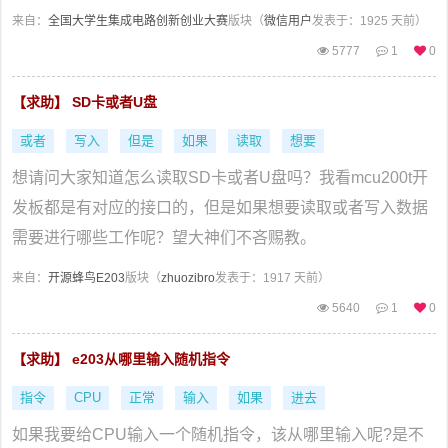
来自：
全国大学生集成电路创新创业大赛
版块（
微信用户
发表于：1925 天前）
5777
1
0
【求助】 SD卡或者U盘
或者
写入
但是
如果
读取
想要
想请问大家知道怎么读取SD卡或者U盘吗？我看mcu200t开
发板都是有对应的接口的，但是如果想要读取或者写入数据
需要进行哪些工作呢？望大神们不吝赐教。
来自：
开源蜂鸟E203
版块（
zhuozibro
发表于：1917 天前）
5640
1
0
【求助】 e203从哪里输入随机指令
指令
CPU
正常
输入
如果
进去
如果我要给CPU输入一个随机指令，该从哪里输入呢?是不