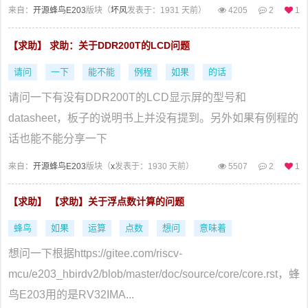
来自：
开源蜂鸟E203
版块（
坏风
发表于：1931 天前）
4205
2
1
【求助】 求助：关于DDR200T的LCD问题
请问
一下
能不能
例程
如果
的话
请问一下有没有DDR200T的LCD显示屏的型号和
datasheet，板子的说明书上并没有提到。另外如果有例程的
话也能不能分享一下
来自：
开源蜂鸟E203
版块（
x
发表于：1930 天前）
5507
2
1
【求助】 【求助】关于浮点数计算的问题
蜂鸟
如果
运算
点数
想问
意味着
想问一下根据https://gitee.com/riscv-
mcu/e203_hbirdv2/blob/master/doc/source/core/core.rst，蜂
鸟E203用的是RV32IMA...