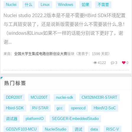
Nuclei
什么
Linux
Windows
如果
不需要
Nuclei studio 2022.2版本是不是不需要HBird SDk环境配置
与工具链安装了，还是说新版需要装什么不需要装什么,急！
（windows和Linux如果不一样的话能分别说下更好了，谢
谢...
来自：
全国大学生集成电路创新创业大赛
版块（
发表于：1596 天前）
4122
3
0
热门标签
DDR200T
MCU200T
nuclei-sdk
CM32M433R-START
Hbird-SDK
RV-STAR
gcc
openocd
HbirdV2-SoC
调试器
platformIO
SEGGER-EmbeddedStudio
GD32VF103-MCU
NucleiStudio
调试
data
RISC-V