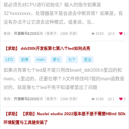
是必须先对CPU进行初始化？输入的指令如果是
32’hxxxxxxxx，处理器是不是会进去中断异常？如果是，有
没有办法不让它进去这种模式，或者说，当...
来自：
开源蜂鸟E203
版块（
发表于：1886 天前）
4253
0
1
【求助】 ddr200t开发板第七第八个led如何点亮
LED
如果
main
第七
七个
里边
如果点亮第七个led是不是只用改board_ddr200t.h里边的和
main。c里边的，还要在哪个.h文件修改吗?我的main函数是
对的，就是第七个led不亮不知道哪里出了问题
来自：
开源蜂鸟E203
版块（
发表于：1598 天前）
4190
1
0
【求助】 【求助】Nuclei studio 2022版本是不是不需要HBird SDk
环境配置与工具链安装了