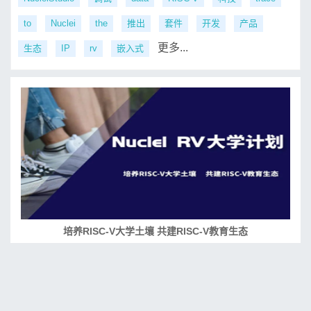
to
Nuclei
the
推出
套件
开发
产品
更多...
生态
IP
rv
嵌入式
培养RISC-V大学土壤 共建RISC-V教育生态