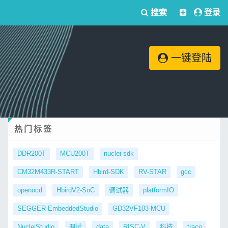
搜索
登录
一键登陆
热门标签
DDR200T
MCU200T
nuclei-sdk
CM32M433R-START
Hbird-SDK
RV-STAR
gcc
openocd
HbirdV2-SoC
调试器
platformIO
SEGGER-EmbeddedStudio
GD32VF103-MCU
NucleiStudio
调试
data
RISC-V
科技
trace