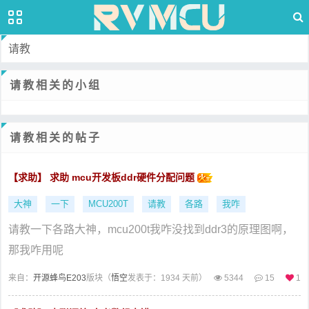
请教
请教相关的小组
请教相关的帖子
【求助】 求助 mcu开发板ddr硬件分配问题
大神
一下
MCU200T
请教
各路
我咋
请教一下各路大神，mcu200t我咋没找到ddr3的原理图啊，
那我咋用呢
来自：
开源蜂鸟E203
版块（
悟空
发表于：1934 天前）
5344
15
1