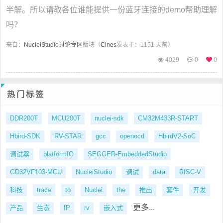
半解。所以请教各位谁能提供一份蓝牙连接的demo帮助理解
吗？
来自：
NucleiStudio讨论专区
版块（
Cines
发表于：1151 天前）
4029
0
0
热门标签
DDR200T
MCU200T
nuclei-sdk
CM32M433R-START
Hbird-SDK
RV-STAR
gcc
openocd
HbirdV2-SoC
调试器
platformIO
SEGGER-EmbeddedStudio
GD32VF103-MCU
NucleiStudio
调试
data
RISC-V
科技
trace
to
Nuclei
the
推出
套件
开发
更多...
产品
生态
IP
rv
嵌入式