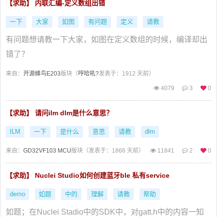
【求助】 内联汇编-定义数组出错
一下
大家
如图
有问题
定义
请教
有问题想请教一下大家，如图在定义数组的时候，编译却出
错了？
来自：
开源蜂鸟E203
版块（
哼哈吼?
发表于：1912 天前）
4079
3
0
【求助】 请问ilm dlm是什么意思？
ILM
一下
是什么
意思
请教
dlm
来自：
GD32VF103 MCU
版块（
发表于：1866 天前）
11841
2
0
【求助】 Nuclei Studio如何创建蓝牙ble 私有service
demo
如题
中的
理解
请教
帮助
如题；在Nuclei Stadio中的SDK中，对gatt.h中的内容一知