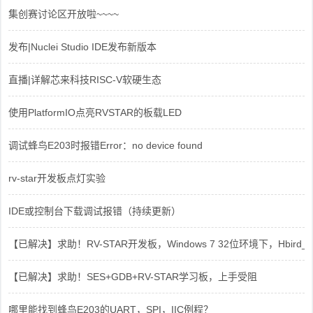
集创赛讨论区开放啦~~~~
发布|Nuclei Studio IDE发布新版本
直播|详解芯来科技RISC-V软硬生态
使用PlatformIO点亮RVSTAR的板载LED
调试蜂鸟E203时报错Error：no device found
rv-star开发板点灯实验
IDE或控制台下载调试报错（持续更新）
【已解决】求助！RV-STAR开发板，Windows 7 32位环境下，Hbird_Dri
【已解决】求助！SES+GDB+RV-STAR学习板，上手受阻
哪里能找到蜂鸟E203的UART，SPI，IIC例程？