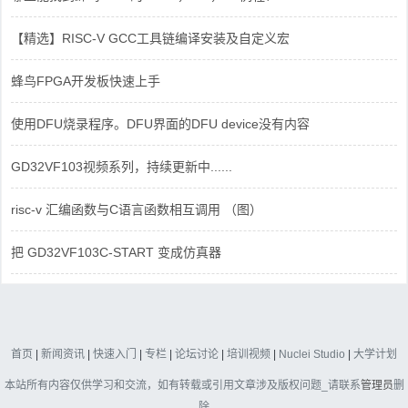
【精选】RISC-V GCC工具链编译安装及自定义宏
蜂鸟FPGA开发板快速上手
使用DFU烧录程序。DFU界面的DFU device没有内容
GD32VF103视频系列，持续更新中......
risc-v 汇编函数与C语言函数相互调用 （图）
把 GD32VF103C-START 变成仿真器
首页
|
新闻资讯
|
快速入门
|
专栏
|
论坛讨论
|
培训视频
|
Nuclei Studio
|
大学计划
本站所有内容仅供学习和交流，如有转载或引用文章涉及版权问题_请联系
管理员
删
除