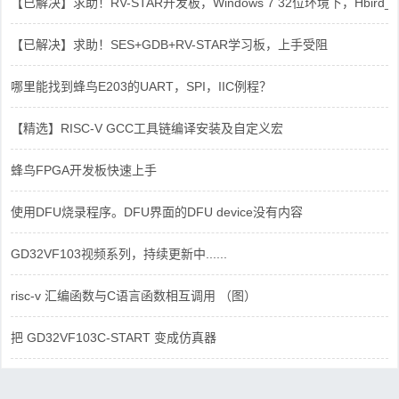
【已解决】求助！RV-STAR开发板，Windows 7 32位环境下，Hbird_Dri
【已解决】求助！SES+GDB+RV-STAR学习板，上手受阻
哪里能找到蜂鸟E203的UART，SPI，IIC例程？
【精选】RISC-V GCC工具链编译安装及自定义宏
蜂鸟FPGA开发板快速上手
使用DFU烧录程序。DFU界面的DFU device没有内容
GD32VF103视频系列，持续更新中......
risc-v 汇编函数与C语言函数相互调用 （图）
把 GD32VF103C-START 变成仿真器