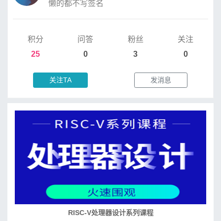
懒的都不写签名
积分
问答
粉丝
关注
25
0
3
0
关注TA
发消息
RISC-V处理器设计系列课程