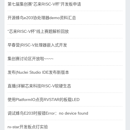
第七届集创赛“芯来RISC-V杯”开发板申请
开源蜂鸟e203协处理器demo资料汇总
“芯来RISC-V杯”线上赛题解析回放
早春营|RISC-V处理器嵌入式开发
集创赛讨论区开放啦~~~~
发布|Nuclei Studio IDE发布新版本
直播|详解芯来科技RISC-V软硬生态
使用PlatformIO点亮RVSTAR的板载LED
调试蜂鸟E203时报错Error：no device found
rv-star开发板点灯实验