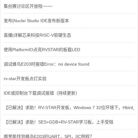
集创赛讨论区开放啦~~~~
发布|Nuclei Studio IDE发布新版本
直播|详解芯来科技RISC-V软硬生态
使用PlatformIO点亮RVSTAR的板载LED
调试蜂鸟E203时报错Error：no device found
rv-star开发板点灯实验
IDE或控制台下载调试报错（持续更新）
【已解决】求助！RV-STAR开发板，Windows 7 32位环境下，Hbird_Dri
【已解决】求助！SES+GDB+RV-STAR学习板，上手受阻
哪里能找到蜂鸟E203的UART，SPI，IIC例程？