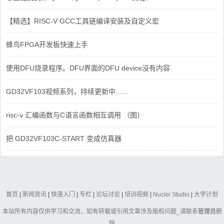
【精选】RISC-V GCC工具链编译安装及自定义宏
蜂鸟FPGA开发板快速上手
使用DFU烧录程序。DFU界面的DFU device没有内容
GD32VF103视频系列，持续更新中......
risc-v 汇编函数与C语言函数相互调用 （图）
把 GD32VF103C-START 变成仿真器
首页
|
新闻资讯
|
快速入门
|
专栏
|
论坛讨论
|
培训视频
|
Nuclei Studio
|
大学计划
本站所有内容仅供学习和交流，如有转载或引用文章涉及版权问题_请联系
管理员
删
除