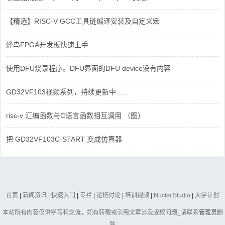
【精选】RISC-V GCC工具链编译安装及自定义宏
蜂鸟FPGA开发板快速上手
使用DFU烧录程序。DFU界面的DFU device没有内容
GD32VF103视频系列，持续更新中......
risc-v 汇编函数与C语言函数相互调用 （图）
把 GD32VF103C-START 变成仿真器
首页
|
新闻资讯
|
快速入门
|
专栏
|
论坛讨论
|
培训视频
|
Nuclei Studio
|
大学计划
本站所有内容仅供学习和交流，如有转载或引用文章涉及版权问题_请联系
管理员
删
除