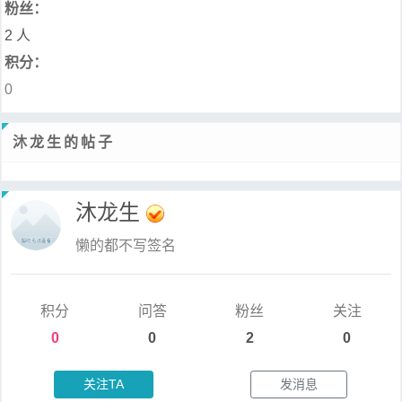
粉丝：
2 人
积分：
0
沐龙生的帖子
沐龙生
懒的都不写签名
积分
问答
粉丝
关注
0
0
2
0
关注TA
发消息