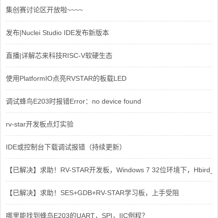
集创赛讨论区开放啦~~~~
发布|Nuclei Studio IDE发布新版本
直播|详解芯来科技RISC-V软硬生态
使用PlatformIO点亮RVSTAR的板载LED
调试蜂鸟E203时报错Error：no device found
rv-star开发板点灯实验
IDE或控制台下载调试报错（持续更新）
【已解决】求助！RV-STAR开发板，Windows 7 32位环境下，Hbird_Dri
【已解决】求助！SES+GDB+RV-STAR学习板，上手受阻
哪里能找到蜂鸟E203的UART，SPI，IIC例程？