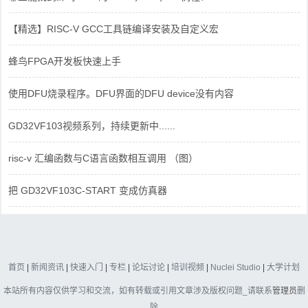
【精选】RISC-V GCC工具链编译安装及自定义宏
蜂鸟FPGA开发板快速上手
使用DFU烧录程序。DFU界面的DFU device没有内容
GD32VF103视频系列，持续更新中......
risc-v 汇编函数与C语言函数相互调用 （图）
把 GD32VF103C-START 变成仿真器
首页
|
新闻资讯
|
快速入门
|
专栏
|
论坛讨论
|
培训视频
|
Nuclei Studio
|
大学计划
本站所有内容仅供学习和交流，如有转载或引用文章涉及版权问题_请联系
管理员
删
除