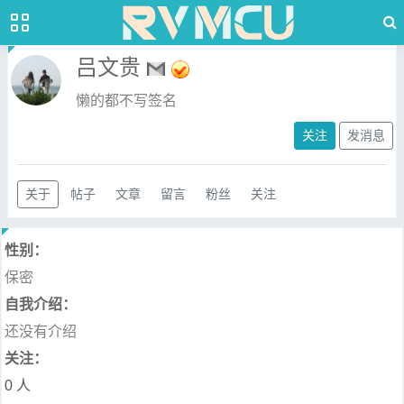
吕文贵
懒的都不写签名
关注
发消息
关于
帖子
文章
留言
粉丝
关注
性别：
保密
自我介绍：
还没有介绍
关注：
0 人