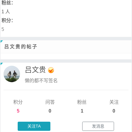
粉丝：
1 人
积分：
5
吕文贵的帖子
吕文贵
懒的都不写签名
积分
问答
粉丝
关注
5
0
1
0
关注TA
发消息