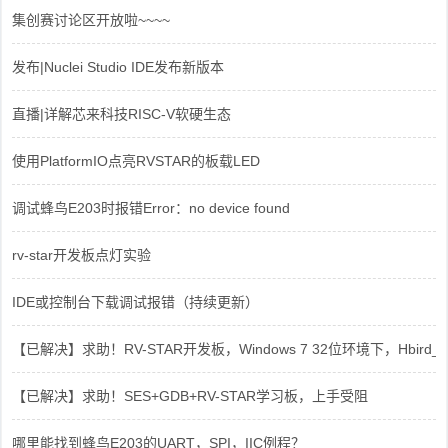
集创赛讨论区开放啦~~~~
发布|Nuclei Studio IDE发布新版本
直播|详解芯来科技RISC-V软硬生态
使用PlatformIO点亮RVSTAR的板载LED
调试蜂鸟E203时报错Error：no device found
rv-star开发板点灯实验
IDE或控制台下载调试报错（持续更新）
【已解决】求助！RV-STAR开发板，Windows 7 32位环境下，Hbird_Dri
【已解决】求助！SES+GDB+RV-STAR学习板，上手受阻
哪里能找到蜂鸟E203的UART，SPI，IIC例程？