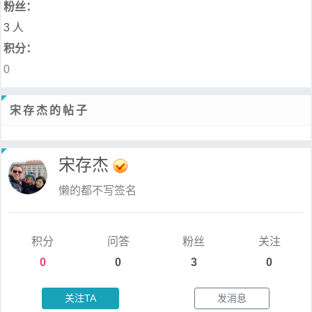
粉丝：
3 人
积分：
0
宋存杰的帖子
宋存杰
懒的都不写签名
积分
问答
粉丝
关注
0
0
3
0
关注TA
发消息