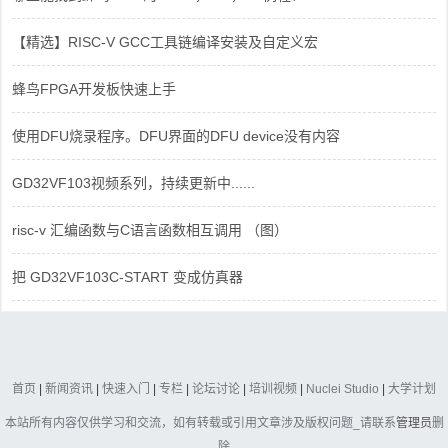
【精选】RISC-V GCC工具链编译安装及自定义宏
蜂鸟FPGA开发板快速上手
使用DFU烧录程序。DFU界面的DFU device没有内容
GD32VF103视频系列，持续更新中......
risc-v 汇编函数与C语言函数相互调用 （图）
把 GD32VF103C-START 变成仿真器
首页
|
新闻资讯
|
快速入门
|
专栏
|
论坛讨论
|
培训视频
|
Nuclei Studio
|
大学计划
本站所有内容仅供学习和交流，如有转载或引用文章涉及版权问题_请联系
管理员
删
除