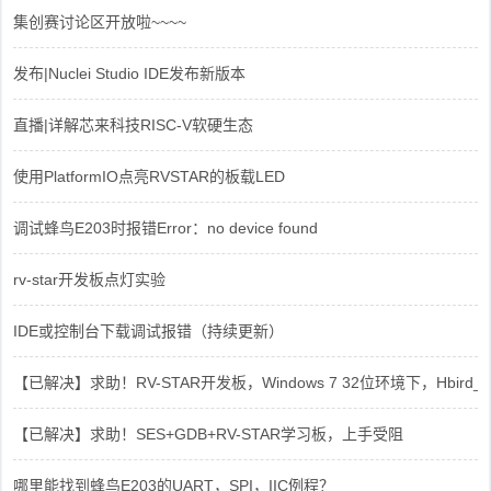
集创赛讨论区开放啦~~~~
发布|Nuclei Studio IDE发布新版本
直播|详解芯来科技RISC-V软硬生态
使用PlatformIO点亮RVSTAR的板载LED
调试蜂鸟E203时报错Error：no device found
rv-star开发板点灯实验
IDE或控制台下载调试报错（持续更新）
【已解决】求助！RV-STAR开发板，Windows 7 32位环境下，Hbird_Dri
【已解决】求助！SES+GDB+RV-STAR学习板，上手受阻
哪里能找到蜂鸟E203的UART，SPI，IIC例程？