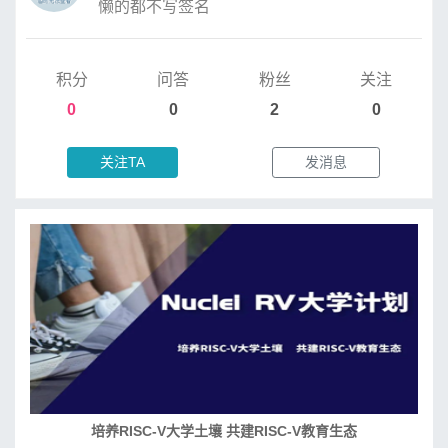
懒的都不写签名
积分
问答
粉丝
关注
0
0
2
0
关注TA
发消息
RISC-V处理器设计系列课程