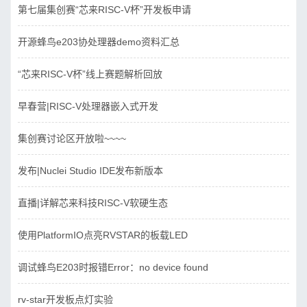
第七届集创赛“芯来RISC-V杯”开发板申请
开源蜂鸟e203协处理器demo资料汇总
“芯来RISC-V杯”线上赛题解析回放
早春营|RISC-V处理器嵌入式开发
集创赛讨论区开放啦~~~~
发布|Nuclei Studio IDE发布新版本
直播|详解芯来科技RISC-V软硬生态
使用PlatformIO点亮RVSTAR的板载LED
调试蜂鸟E203时报错Error：no device found
rv-star开发板点灯实验