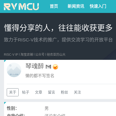
首页
新闻资讯
快速入门
懂得分享的人，往往能收获更多
致力于RISC-V技术的推广，提供交流学习的开放平台
RISC-V IP
淘宝店铺
公众号
硅农亚历山大
琴魂醉
懒的都不写签名
关于
帖子
文章
留言
粉丝
关注
性别：
男