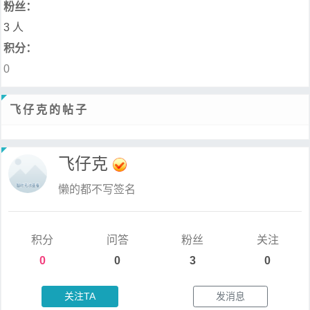
粉丝：
3 人
积分：
0
飞仔克的帖子
飞仔克
懒的都不写签名
积分
问答
粉丝
关注
0
0
3
0
关注TA
发消息