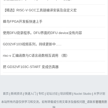
【精选】RISC-V GCC工具链编译安装及自定义宏
蜂鸟FPGA开发板快速上手
使用DFU烧录程序。DFU界面的DFU device没有内容
GD32VF103视频系列，持续更新中......
risc-v 汇编函数与C语言函数相互调用 （图）
把 GD32VF103C-START 变成仿真器
首页
|
新闻资讯
|
快速入门
|
专栏
|
论坛讨论
|
培训视频
|
Nuclei Studio
|
大学计划
本站所有内容仅供学习和交流，如有转载或引用文章涉及版权问题_请联系
管理员
删
除