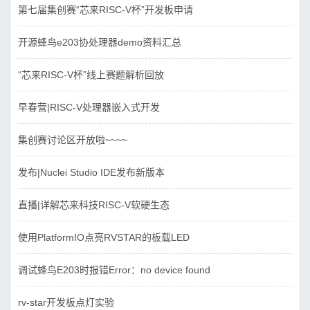
第七届集创赛“芯来RISC-V杯”开发板申请
开源蜂鸟e203协处理器demo资料汇总
“芯来RISC-V杯”线上赛题解析回放
早春营|RISC-V处理器嵌入式开发
集创赛讨论区开放啦~~~~
发布|Nuclei Studio IDE发布新版本
直播|详解芯来科技RISC-V软硬生态
使用PlatformIO点亮RVSTAR的板载LED
调试蜂鸟E203时报错Error：no device found
rv-star开发板点灯实验