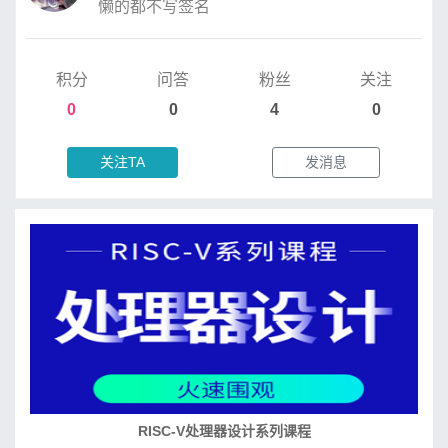
懒的都不写签名
积分
问答
粉丝
关注
0
0
4
0
关注TA
发消息
RISC-V处理器设计系列课程