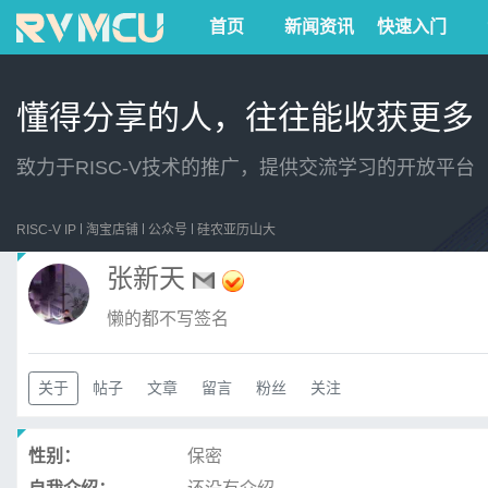
首页
新闻资讯
快速入门
懂得分享的人，往往能收获更多
致力于RISC-V技术的推广，提供交流学习的开放平台
RISC-V IP
淘宝店铺
公众号
硅农亚历山大
张新天
懒的都不写签名
关于
帖子
文章
留言
粉丝
关注
性别：
保密