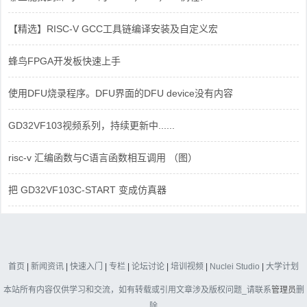
【精选】RISC-V GCC工具链编译安装及自定义宏
蜂鸟FPGA开发板快速上手
使用DFU烧录程序。DFU界面的DFU device没有内容
GD32VF103视频系列，持续更新中......
risc-v 汇编函数与C语言函数相互调用 （图）
把 GD32VF103C-START 变成仿真器
首页
|
新闻资讯
|
快速入门
|
专栏
|
论坛讨论
|
培训视频
|
Nuclei Studio
|
大学计划
本站所有内容仅供学习和交流，如有转载或引用文章涉及版权问题_请联系
管理员
删
除