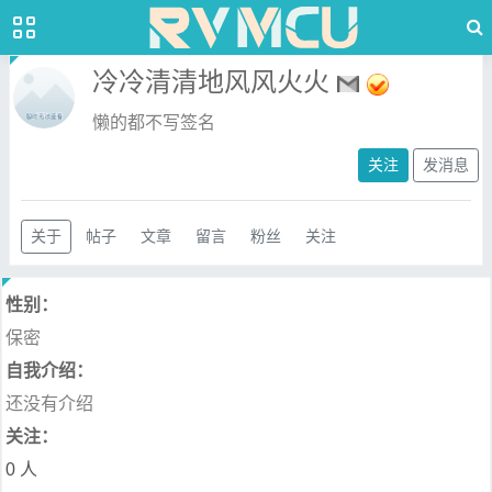
冷冷清清地风风火火
懒的都不写签名
关注
发消息
关于
帖子
文章
留言
粉丝
关注
性别：
保密
自我介绍：
还没有介绍
关注：
0 人