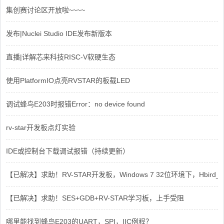
集创赛讨论区开放啦~~~~
发布|Nuclei Studio IDE发布新版本
直播|详解芯来科技RISC-V软硬生态
使用PlatformIO点亮RVSTAR的板载LED
调试蜂鸟E203时报错Error：no device found
rv-star开发板点灯实验
IDE或控制台下载调试报错（持续更新）
【已解决】求助！RV-STAR开发板，Windows 7 32位环境下，Hbird_Dri
【已解决】求助！SES+GDB+RV-STAR学习板，上手受阻
哪里能找到蜂鸟E203的UART，SPI，IIC例程？