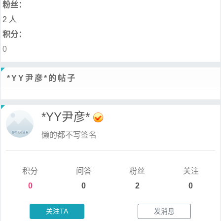
粉丝：
2 人
积分：
0
*YY尹彦*的帖子
*YY尹彦*
懒的都不写签名
积分
问答
粉丝
关注
0
0
2
0
关注TA
发消息