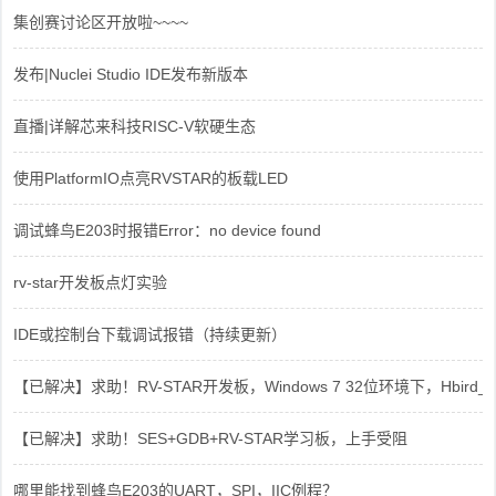
集创赛讨论区开放啦~~~~
发布|Nuclei Studio IDE发布新版本
直播|详解芯来科技RISC-V软硬生态
使用PlatformIO点亮RVSTAR的板载LED
调试蜂鸟E203时报错Error：no device found
rv-star开发板点灯实验
IDE或控制台下载调试报错（持续更新）
【已解决】求助！RV-STAR开发板，Windows 7 32位环境下，Hbird_Dri
【已解决】求助！SES+GDB+RV-STAR学习板，上手受阻
哪里能找到蜂鸟E203的UART，SPI，IIC例程？