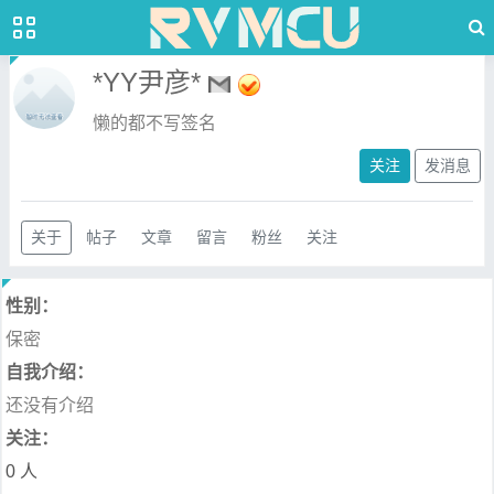
*YY尹彦*
懒的都不写签名
关注
发消息
关于
帖子
文章
留言
粉丝
关注
性别：
保密
自我介绍：
还没有介绍
关注：
0 人