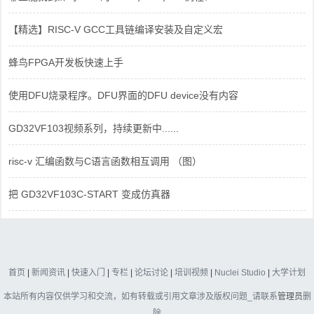
【精选】RISC-V GCC工具链编译安装及自定义宏
蜂鸟FPGA开发板快速上手
使用DFU烧录程序。DFU界面的DFU device没有内容
GD32VF103视频系列，持续更新中......
risc-v 汇编函数与C语言函数相互调用 （图）
把 GD32VF103C-START 变成仿真器
首页
|
新闻资讯
|
快速入门
|
专栏
|
论坛讨论
|
培训视频
|
Nuclei Studio
|
大学计划
本站所有内容仅供学习和交流，如有转载或引用文章涉及版权问题_请联系
管理员
删
除