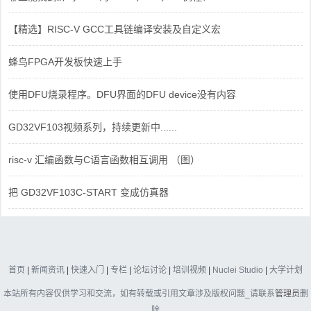
【精选】RISC-V GCC工具链编译安装及自定义宏
蜂鸟FPGA开发板快速上手
使用DFU烧录程序。DFU界面的DFU device没有内容
GD32VF103视频系列，持续更新中......
risc-v 汇编函数与C语言函数相互调用 （图）
把 GD32VF103C-START 变成仿真器
首页
|
新闻资讯
|
快速入门
|
专栏
|
论坛讨论
|
培训视频
|
Nuclei Studio
|
大学计划
本站所有内容仅供学习和交流，如有转载或引用文章涉及版权问题_请联系
管理员
删
除