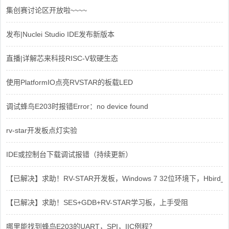
集创赛讨论区开放啦~~~~
发布|Nuclei Studio IDE发布新版本
直播|详解芯来科技RISC-V软硬生态
使用PlatformIO点亮RVSTAR的板载LED
调试蜂鸟E203时报错Error：no device found
rv-star开发板点灯实验
IDE或控制台下载调试报错（持续更新）
【已解决】求助！RV-STAR开发板，Windows 7 32位环境下，Hbird_Dri
【已解决】求助！SES+GDB+RV-STAR学习板，上手受阻
哪里能找到蜂鸟E203的UART，SPI，IIC例程？