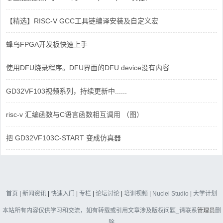
【精选】RISC-V GCC工具链编译安装及自定义宏
蜂鸟FPGA开发板快速上手
使用DFU烧录程序。DFU界面的DFU device没有内容
GD32VF103视频系列，持续更新中......
risc-v 汇编函数与C语言函数相互调用 （图）
把 GD32VF103C-START 变成仿真器
首页
|
新闻资讯
|
快速入门
|
专栏
|
论坛讨论
|
培训视频
|
Nuclei Studio
|
大学计划
本站所有内容仅供学习和交流，如有转载或引用文章涉及版权问题_请联系
管理员
删
除