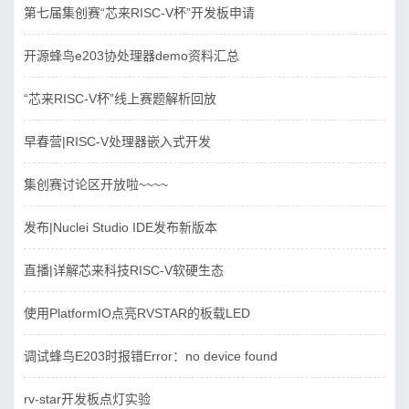
第七届集创赛“芯来RISC-V杯”开发板申请
开源蜂鸟e203协处理器demo资料汇总
“芯来RISC-V杯”线上赛题解析回放
早春营|RISC-V处理器嵌入式开发
集创赛讨论区开放啦~~~~
发布|Nuclei Studio IDE发布新版本
直播|详解芯来科技RISC-V软硬生态
使用PlatformIO点亮RVSTAR的板载LED
调试蜂鸟E203时报错Error：no device found
rv-star开发板点灯实验