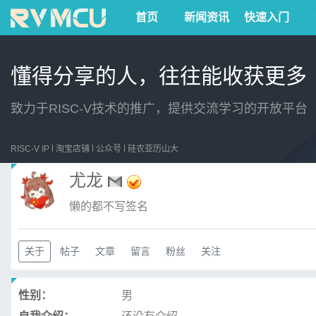
首页
新闻资讯
快速入门
懂得分享的人，往往能收获更多
致力于RISC-V技术的推广，提供交流学习的开放平台
RISC-V IP
淘宝店铺
公众号
硅农亚历山大
尤龙
懒的都不写签名
关于
帖子
文章
留言
粉丝
关注
性别：
男