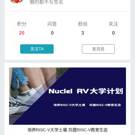
懒的都不写签名
积分
问答
粉丝
关注
20
0
3
0
关注TA
发消息
培养RISC-V大学土壤 共建RISC-V教育生态