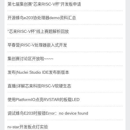
第七届集创赛“芯来RISC-V杯”开发板申请
开源蜂鸟e203协处理器demo资料汇总
“芯来RISC-V杯”线上赛题解析回放
早春营|RISC-V处理器嵌入式开发
集创赛讨论区开放啦~~~~
发布|Nuclei Studio IDE发布新版本
直播|详解芯来科技RISC-V软硬生态
使用PlatformIO点亮RVSTAR的板载LED
调试蜂鸟E203时报错Error：no device found
rv-star开发板点灯实验