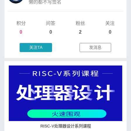
懒的都不写签名
积分
问答
粉丝
关注
0
0
2
0
关注TA
发消息
培养RISC-V大学土壤 共建RISC-V教育生态