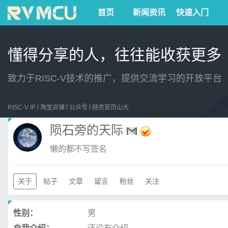
首页
新闻资讯
快速入门
懂得分享的人，往往能收获更多
致力于RISC-V技术的推广，提供交流学习的开放平台
RISC-V IP
淘宝店铺
公众号
硅农亚历山大
陨石旁的天际
懒的都不写签名
关于
帖子
文章
留言
粉丝
关注
性别：
男