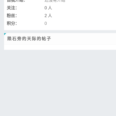
自我介绍：
还没有介绍
关注：
0 人
粉丝：
2 人
积分：
0
陨石旁的天际的帖子