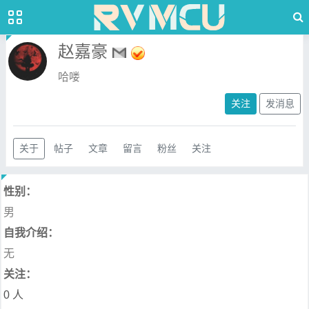
赵嘉豪
哈喽
关注
发消息
关于
帖子
文章
留言
粉丝
关注
性别：
男
自我介绍：
无
关注：
0 人