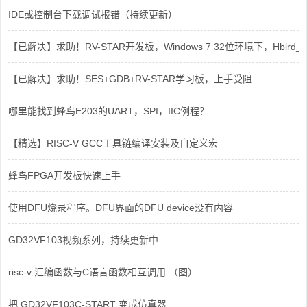
IDE或控制台下载调试报错（持续更新）
【已解决】求助！RV-STAR开发板，Windows 7 32位环境下，Hbird_Dri
【已解决】求助！SES+GDB+RV-STAR学习板，上手受阻
哪里能找到蜂鸟E203的UART，SPI，IIC例程？
【精选】RISC-V GCC工具链编译安装及自定义宏
蜂鸟FPGA开发板快速上手
使用DFU烧录程序。DFU界面的DFU device没有内容
GD32VF103视频系列，持续更新中......
risc-v 汇编函数与C语言函数相互调用 （图）
把 GD32VF103C-START 变成仿真器