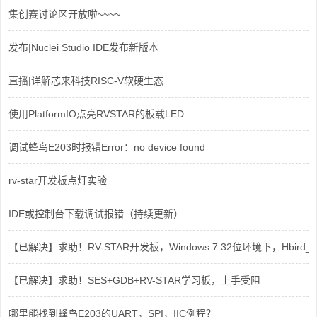
集创赛讨论区开放啦~~~~
发布|Nuclei Studio IDE发布新版本
直播|详解芯来科技RISC-V软硬生态
使用PlatformIO点亮RVSTAR的板载LED
调试蜂鸟E203时报错Error：no device found
rv-star开发板点灯实验
IDE或控制台下载调试报错（持续更新）
【已解决】求助！RV-STAR开发板，Windows 7 32位环境下，Hbird_Dri
【已解决】求助！SES+GDB+RV-STAR学习板，上手受阻
哪里能找到蜂鸟E203的UART，SPI，IIC例程？