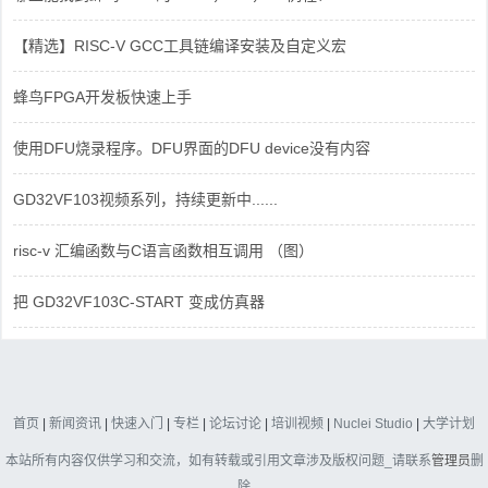
【精选】RISC-V GCC工具链编译安装及自定义宏
蜂鸟FPGA开发板快速上手
使用DFU烧录程序。DFU界面的DFU device没有内容
GD32VF103视频系列，持续更新中......
risc-v 汇编函数与C语言函数相互调用 （图）
把 GD32VF103C-START 变成仿真器
首页
|
新闻资讯
|
快速入门
|
专栏
|
论坛讨论
|
培训视频
|
Nuclei Studio
|
大学计划
本站所有内容仅供学习和交流，如有转载或引用文章涉及版权问题_请联系
管理员
删
除