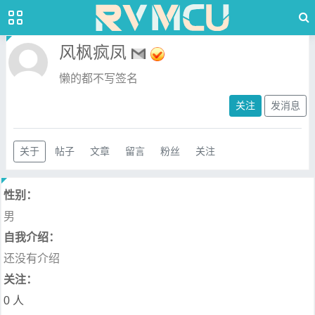
风枫疯凤
懒的都不写签名
关注
发消息
关于
帖子
文章
留言
粉丝
关注
性别：
男
自我介绍：
还没有介绍
关注：
0 人