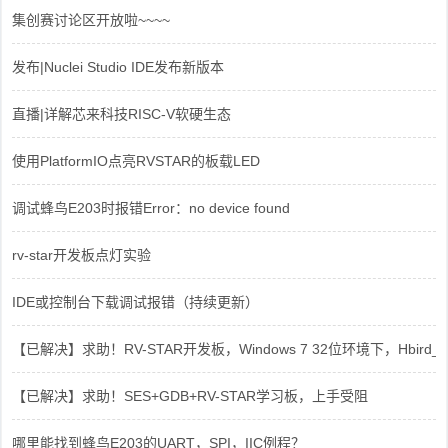
集创赛讨论区开放啦~~~~
发布|Nuclei Studio IDE发布新版本
直播|详解芯来科技RISC-V软硬生态
使用PlatformIO点亮RVSTAR的板载LED
调试蜂鸟E203时报错Error：no device found
rv-star开发板点灯实验
IDE或控制台下载调试报错（持续更新）
【已解决】求助！RV-STAR开发板，Windows 7 32位环境下，Hbird_Dri
【已解决】求助！SES+GDB+RV-STAR学习板，上手受阻
哪里能找到蜂鸟E203的UART，SPI，IIC例程？