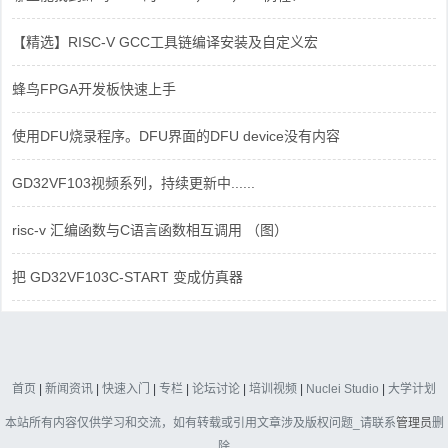
【精选】RISC-V GCC工具链编译安装及自定义宏
蜂鸟FPGA开发板快速上手
使用DFU烧录程序。DFU界面的DFU device没有内容
GD32VF103视频系列，持续更新中......
risc-v 汇编函数与C语言函数相互调用 （图）
把 GD32VF103C-START 变成仿真器
首页
|
新闻资讯
|
快速入门
|
专栏
|
论坛讨论
|
培训视频
|
Nuclei Studio
|
大学计划
本站所有内容仅供学习和交流，如有转载或引用文章涉及版权问题_请联系
管理员
删
除