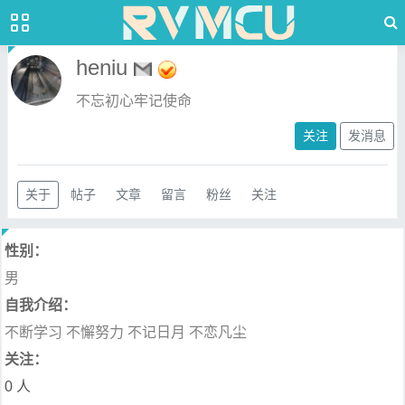
heniu
不忘初心牢记使命
关注
发消息
关于
帖子
文章
留言
粉丝
关注
性别：
男
自我介绍：
不断学习 不懈努力 不记日月 不恋凡尘
关注：
0 人