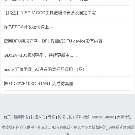
【精选】RISC-V GCC工具链编译安装及自定义宏
蜂鸟FPGA开发板快速上手
使用DFU烧录程序。DFU界面的DFU device没有内容
GD32VF103视频系列，持续更新中......
risc-v 汇编函数与C语言函数相互调用 （图）
把 GD32VF103C-START 变成仿真器
首页
|
新闻资讯
|
快速入门
|
专栏
|
论坛讨论
|
培训视频
|
Nuclei Studio
|
大学计划
本站所有内容仅供学习和交流，如有转载或引用文章涉及版权问题_请联系
管理员
删
除