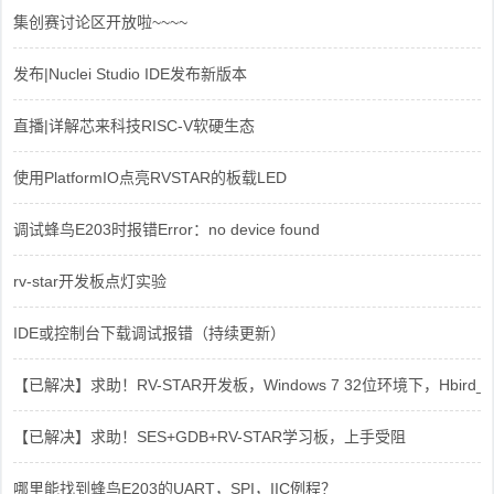
集创赛讨论区开放啦~~~~
发布|Nuclei Studio IDE发布新版本
直播|详解芯来科技RISC-V软硬生态
使用PlatformIO点亮RVSTAR的板载LED
调试蜂鸟E203时报错Error：no device found
rv-star开发板点灯实验
IDE或控制台下载调试报错（持续更新）
【已解决】求助！RV-STAR开发板，Windows 7 32位环境下，Hbird_Dri
【已解决】求助！SES+GDB+RV-STAR学习板，上手受阻
哪里能找到蜂鸟E203的UART，SPI，IIC例程？