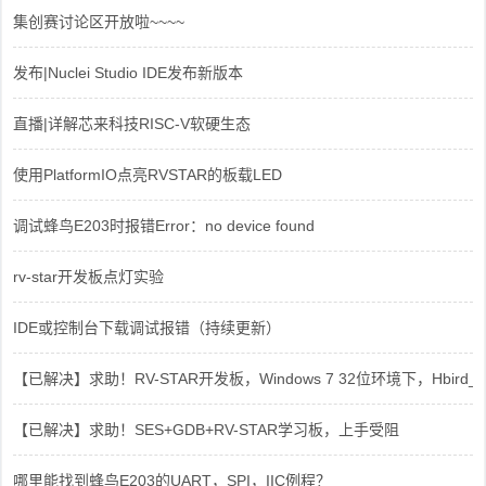
集创赛讨论区开放啦~~~~
发布|Nuclei Studio IDE发布新版本
直播|详解芯来科技RISC-V软硬生态
使用PlatformIO点亮RVSTAR的板载LED
调试蜂鸟E203时报错Error：no device found
rv-star开发板点灯实验
IDE或控制台下载调试报错（持续更新）
【已解决】求助！RV-STAR开发板，Windows 7 32位环境下，Hbird_Dri
【已解决】求助！SES+GDB+RV-STAR学习板，上手受阻
哪里能找到蜂鸟E203的UART，SPI，IIC例程？