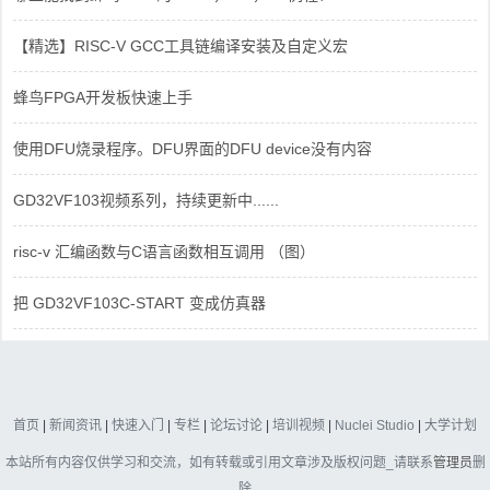
【精选】RISC-V GCC工具链编译安装及自定义宏
蜂鸟FPGA开发板快速上手
使用DFU烧录程序。DFU界面的DFU device没有内容
GD32VF103视频系列，持续更新中......
risc-v 汇编函数与C语言函数相互调用 （图）
把 GD32VF103C-START 变成仿真器
首页
|
新闻资讯
|
快速入门
|
专栏
|
论坛讨论
|
培训视频
|
Nuclei Studio
|
大学计划
本站所有内容仅供学习和交流，如有转载或引用文章涉及版权问题_请联系
管理员
删
除