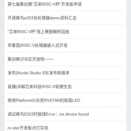
第七届集创赛“芯来RISC-V杯”开发板申请
开源蜂鸟e203协处理器demo资料汇总
“芯来RISC-V杯”线上赛题解析回放
早春营|RISC-V处理器嵌入式开发
集创赛讨论区开放啦~~~~
发布|Nuclei Studio IDE发布新版本
直播|详解芯来科技RISC-V软硬生态
使用PlatformIO点亮RVSTAR的板载LED
调试蜂鸟E203时报错Error：no device found
rv-star开发板点灯实验