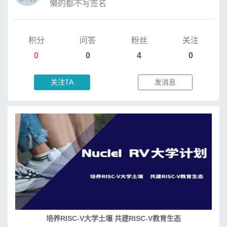
懒的都不写签名
积分
问答
粉丝
关注
0
0
4
0
关注TA
发消息
培养RISC-V大学土壤 共建RISC-V教育生态