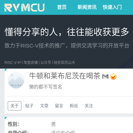
首页
新闻资讯
快速入门
懂得分享的人，往往能收获更多
致力于RISC-V技术的推广，提供交流学习的开放平台
RISC-V IP
淘宝店铺
公众号
硅农亚历山大
牛顿和莱布尼茨在喝茶
懒的都不写签名
关于
帖子
文章
留言
粉丝
关注
性别：
男