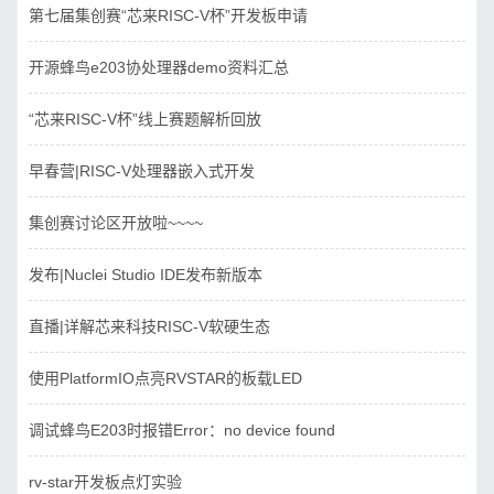
第七届集创赛“芯来RISC-V杯”开发板申请
开源蜂鸟e203协处理器demo资料汇总
“芯来RISC-V杯”线上赛题解析回放
早春营|RISC-V处理器嵌入式开发
集创赛讨论区开放啦~~~~
发布|Nuclei Studio IDE发布新版本
直播|详解芯来科技RISC-V软硬生态
使用PlatformIO点亮RVSTAR的板载LED
调试蜂鸟E203时报错Error：no device found
rv-star开发板点灯实验