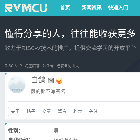
首页
新闻资讯
快速入门
懂得分享的人，往往能收获更多
致力于RISC-V技术的推广，提供交流学习的开放平台
RISC-V IP
淘宝店铺
公众号
硅农亚历山大
白鸽
懒的都不写签名
关于
帖子
文章
留言
粉丝
关注
性别：
男