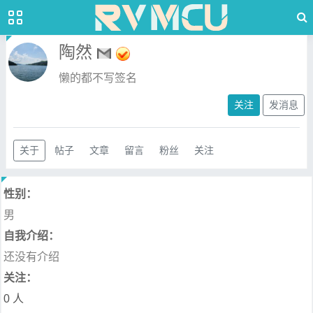
陶然
懒的都不写签名
关注
发消息
关于
帖子
文章
留言
粉丝
关注
性别：
男
自我介绍：
还没有介绍
关注：
0 人