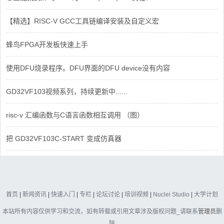
【精选】RISC-V GCC工具链编译安装及自定义宏
蜂鸟FPGA开发板快速上手
使用DFU烧录程序。DFU界面的DFU device没有内容
GD32VF103视频系列，持续更新中......
risc-v 汇编函数与C语言函数相互调用 （图）
把 GD32VF103C-START 变成仿真器
首页
|
新闻资讯
|
快速入门
|
专栏
|
论坛讨论
|
培训视频
|
Nuclei Studio
|
大学计划
本站所有内容仅供学习和交流，如有转载或引用文章涉及版权问题_请联系
管理员
删
除