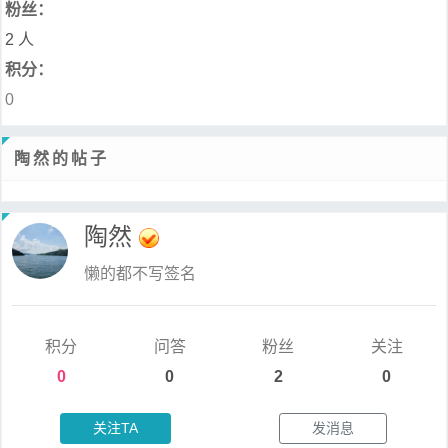
粉丝：
2 人
积分：
0
陶然的帖子
陶然
懒的都不写签名
积分
问答
粉丝
关注
0
0
2
0
关注TA
发消息