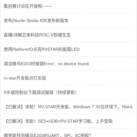
集创赛讨论区开放啦~~~~
发布|Nuclei Studio IDE发布新版本
直播|详解芯来科技RISC-V软硬生态
使用PlatformIO点亮RVSTAR的板载LED
调试蜂鸟E203时报错Error：no device found
rv-star开发板点灯实验
IDE或控制台下载调试报错（持续更新）
【已解决】求助！RV-STAR开发板，Windows 7 32位环境下，Hbird_Dri
【已解决】求助！SES+GDB+RV-STAR学习板，上手受阻
哪里能找到蜂鸟E203的UART，SPI，IIC例程？