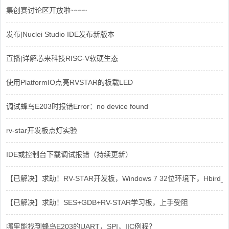
集创赛讨论区开放啦~~~~
发布|Nuclei Studio IDE发布新版本
直播|详解芯来科技RISC-V软硬生态
使用PlatformIO点亮RVSTAR的板载LED
调试蜂鸟E203时报错Error：no device found
rv-star开发板点灯实验
IDE或控制台下载调试报错（持续更新）
【已解决】求助！RV-STAR开发板，Windows 7 32位环境下，Hbird_Dri
【已解决】求助！SES+GDB+RV-STAR学习板，上手受阻
哪里能找到蜂鸟E203的UART，SPI，IIC例程？