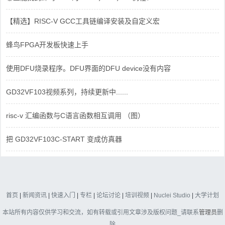
【精选】RISC-V GCC工具链编译安装及自定义宏
蜂鸟FPGA开发板快速上手
使用DFU烧录程序。DFU界面的DFU device没有内容
GD32VF103视频系列，持续更新中......
risc-v 汇编函数与C语言函数相互调用 （图）
把 GD32VF103C-START 变成仿真器
首页
|
新闻资讯
|
快速入门
|
专栏
|
论坛讨论
|
培训视频
|
Nuclei Studio
|
大学计划
本站所有内容仅供学习和交流，如有转载或引用文章涉及版权问题_请联系
管理员
删
除