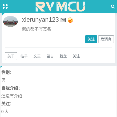
xierunyan123
懒的都不写签名
关注
发消息
关于
帖子
文章
留言
粉丝
关注
性别：
男
自我介绍：
还没有介绍
关注：
0 人