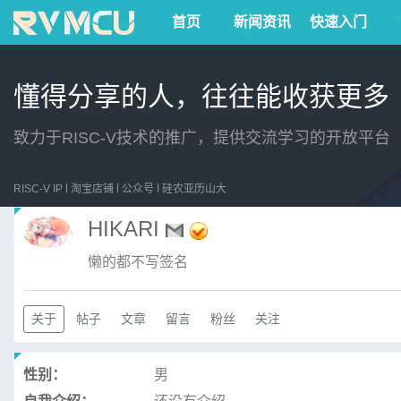
首页
新闻资讯
快速入门
懂得分享的人，往往能收获更多
致力于RISC-V技术的推广，提供交流学习的开放平台
RISC-V IP
淘宝店铺
公众号
硅农亚历山大
HIKARI
懒的都不写签名
关于
帖子
文章
留言
粉丝
关注
性别：
男