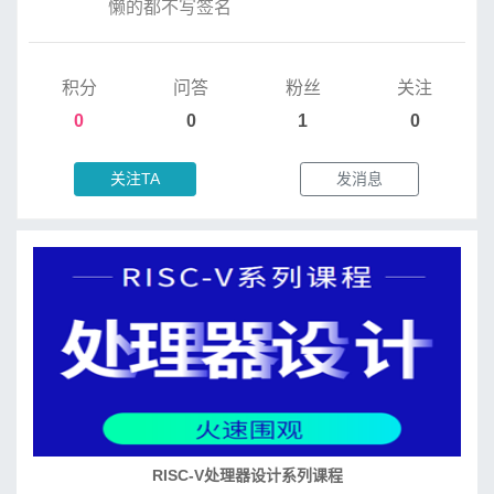
懒的都不写签名
积分
问答
粉丝
关注
0
0
1
0
关注TA
发消息
RISC-V处理器设计系列课程