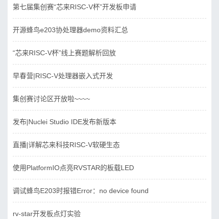
第七届集创赛“芯来RISC-V杯”开发板申请
开源蜂鸟e203协处理器demo资料汇总
“芯来RISC-V杯”线上赛题解析回放
早春营|RISC-V处理器嵌入式开发
集创赛讨论区开放啦~~~~
发布|Nuclei Studio IDE发布新版本
直播|详解芯来科技RISC-V软硬生态
使用PlatformIO点亮RVSTAR的板载LED
调试蜂鸟E203时报错Error：no device found
rv-star开发板点灯实验