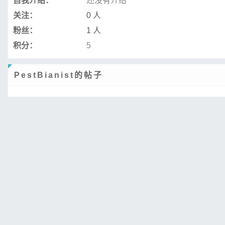
自我介绍：
还没有介绍
关注：
0 人
粉丝：
1 人
积分：
5
PestBianist的帖子