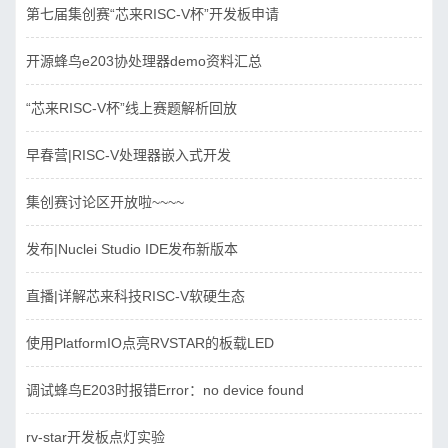
第七届集创赛“芯来RISC-V杯”开发板申请
开源蜂鸟e203协处理器demo资料汇总
“芯来RISC-V杯”线上赛题解析回放
早春营|RISC-V处理器嵌入式开发
集创赛讨论区开放啦~~~~
发布|Nuclei Studio IDE发布新版本
直播|详解芯来科技RISC-V软硬生态
使用PlatformIO点亮RVSTAR的板载LED
调试蜂鸟E203时报错Error：no device found
rv-star开发板点灯实验