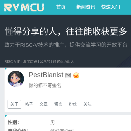
首页
新闻资讯
快速入门
懂得分享的人，往往能收获更多
致力于RISC-V技术的推广，提供交流学习的开放平台
RISC-V IP
淘宝店铺
公众号
硅农亚历山大
PestBianist
懒的都不写签名
关于
帖子
文章
留言
粉丝
关注
性别：
男