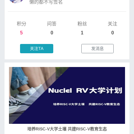
懒的都不写签名
积分
问答
粉丝
关注
5
0
1
0
关注TA
发消息
培养RISC-V大学土壤 共建RISC-V教育生态