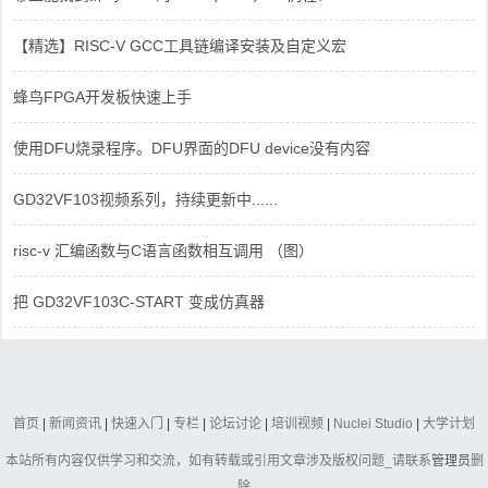
【精选】RISC-V GCC工具链编译安装及自定义宏
蜂鸟FPGA开发板快速上手
使用DFU烧录程序。DFU界面的DFU device没有内容
GD32VF103视频系列，持续更新中......
risc-v 汇编函数与C语言函数相互调用 （图）
把 GD32VF103C-START 变成仿真器
首页
|
新闻资讯
|
快速入门
|
专栏
|
论坛讨论
|
培训视频
|
Nuclei Studio
|
大学计划
本站所有内容仅供学习和交流，如有转载或引用文章涉及版权问题_请联系
管理员
删
除