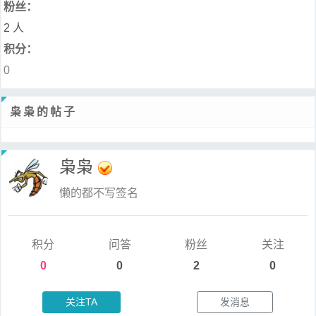
粉丝：
2 人
积分：
0
枭枭的帖子
枭枭
懒的都不写签名
积分
问答
粉丝
关注
0
0
2
0
关注TA
发消息