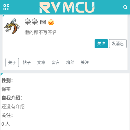
枭枭
懒的都不写签名
关注
发消息
关于
帖子
文章
留言
粉丝
关注
性别：
保密
自我介绍：
还没有介绍
关注：
0 人