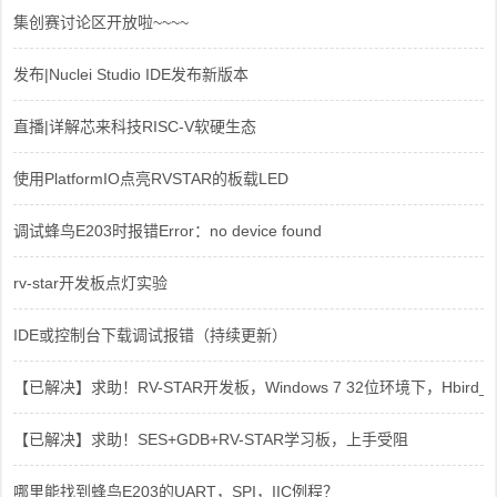
集创赛讨论区开放啦~~~~
发布|Nuclei Studio IDE发布新版本
直播|详解芯来科技RISC-V软硬生态
使用PlatformIO点亮RVSTAR的板载LED
调试蜂鸟E203时报错Error：no device found
rv-star开发板点灯实验
IDE或控制台下载调试报错（持续更新）
【已解决】求助！RV-STAR开发板，Windows 7 32位环境下，Hbird_Dri
【已解决】求助！SES+GDB+RV-STAR学习板，上手受阻
哪里能找到蜂鸟E203的UART，SPI，IIC例程？