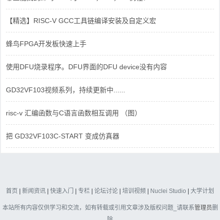
【精选】RISC-V GCC工具链编译安装及自定义宏
蜂鸟FPGA开发板快速上手
使用DFU烧录程序。DFU界面的DFU device没有内容
GD32VF103视频系列，持续更新中......
risc-v 汇编函数与C语言函数相互调用 （图）
把 GD32VF103C-START 变成仿真器
首页
|
新闻资讯
|
快速入门
|
专栏
|
论坛讨论
|
培训视频
|
Nuclei Studio
|
大学计划
本站所有内容仅供学习和交流，如有转载或引用文章涉及版权问题_请联系
管理员
删
除