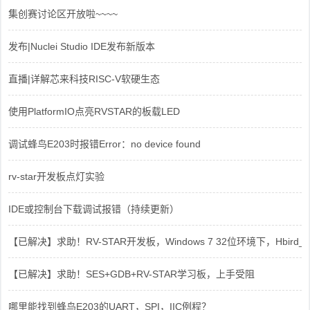
集创赛讨论区开放啦~~~~
发布|Nuclei Studio IDE发布新版本
直播|详解芯来科技RISC-V软硬生态
使用PlatformIO点亮RVSTAR的板载LED
调试蜂鸟E203时报错Error：no device found
rv-star开发板点灯实验
IDE或控制台下载调试报错（持续更新）
【已解决】求助！RV-STAR开发板，Windows 7 32位环境下，Hbird_Dri
【已解决】求助！SES+GDB+RV-STAR学习板，上手受阻
哪里能找到蜂鸟E203的UART，SPI，IIC例程？