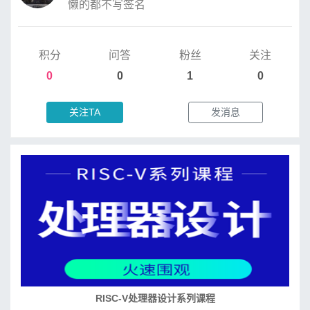
懒的都不写签名
积分
问答
粉丝
关注
0
0
1
0
关注TA
发消息
培养RISC-V大学土壤 共建RISC-V教育生态