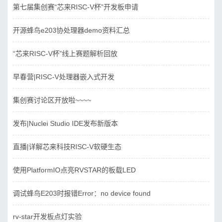
第七届集创赛“芯来RISC-V杯”开发板申请
开源蜂鸟e203协处理器demo资料汇总
“芯来RISC-V杯”线上赛题解析回放
早春营|RISC-V处理器嵌入式开发
集创赛讨论区开放啦~~~~
发布|Nuclei Studio IDE发布新版本
直播|详解芯来科技RISC-V软硬生态
使用PlatformIO点亮RVSTAR的板载LED
调试蜂鸟E203时报错Error：no device found
rv-star开发板点灯实验