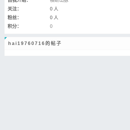
自我介绍：
横断山脉
关注：
0 人
粉丝：
0 人
积分：
0
hai19760716的帖子