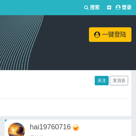
搜索
登录
一键登陆
关注
发消息
hai19760716