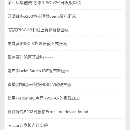
第七届集创赛“芯来RISC-V杯”开发板申请
开源蜂鸟e203协处理器demo资料汇总
“芯来RISC-V杯”线上赛题解析回放
早春营|RISC-V处理器嵌入式开发
集创赛讨论区开放啦~~~~
发布|Nuclei Studio IDE发布新版本
直播|详解芯来科技RISC-V软硬生态
使用PlatformIO点亮RVSTAR的板载LED
调试蜂鸟E203时报错Error：no device found
rv-star开发板点灯实验