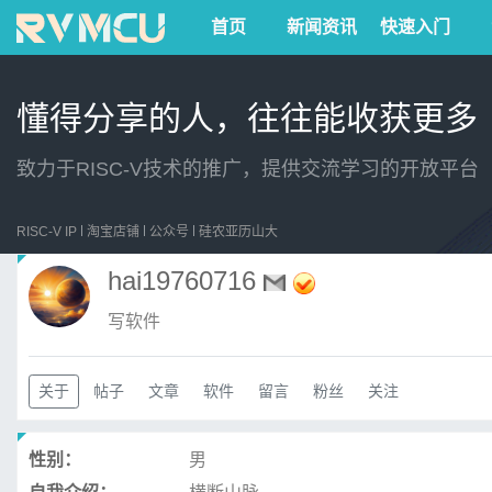
首页
新闻资讯
快速入门
懂得分享的人，往往能收获更多
致力于RISC-V技术的推广，提供交流学习的开放平台
RISC-V IP
淘宝店铺
公众号
硅农亚历山大
hai19760716
写软件
关于
帖子
文章
软件
留言
粉丝
关注
性别：
男