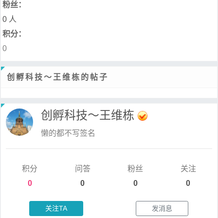
粉丝：
0 人
积分：
0
创孵科技～王维栋的帖子
创孵科技～王维栋
懒的都不写签名
积分
问答
粉丝
关注
0
0
0
0
关注TA
发消息