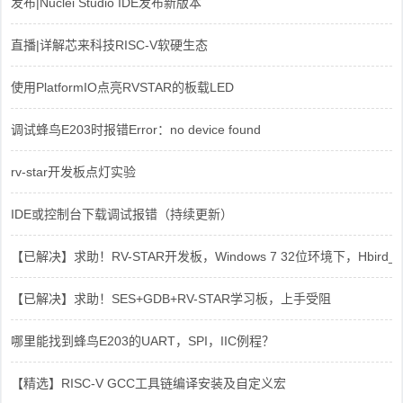
发布|Nuclei Studio IDE发布新版本
直播|详解芯来科技RISC-V软硬生态
使用PlatformIO点亮RVSTAR的板载LED
调试蜂鸟E203时报错Error：no device found
rv-star开发板点灯实验
IDE或控制台下载调试报错（持续更新）
【已解决】求助！RV-STAR开发板，Windows 7 32位环境下，Hbird_Dri
【已解决】求助！SES+GDB+RV-STAR学习板，上手受阻
哪里能找到蜂鸟E203的UART，SPI，IIC例程？
【精选】RISC-V GCC工具链编译安装及自定义宏