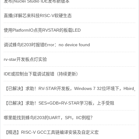
发布|Nuclei Studio IDE发布新版本
直播|详解芯来科技RISC-V软硬生态
使用PlatformIO点亮RVSTAR的板载LED
调试蜂鸟E203时报错Error：no device found
rv-star开发板点灯实验
IDE或控制台下载调试报错（持续更新）
【已解决】求助！RV-STAR开发板，Windows 7 32位环境下，Hbird_Dri
【已解决】求助！SES+GDB+RV-STAR学习板，上手受阻
哪里能找到蜂鸟E203的UART，SPI，IIC例程？
【精选】RISC-V GCC工具链编译安装及自定义宏