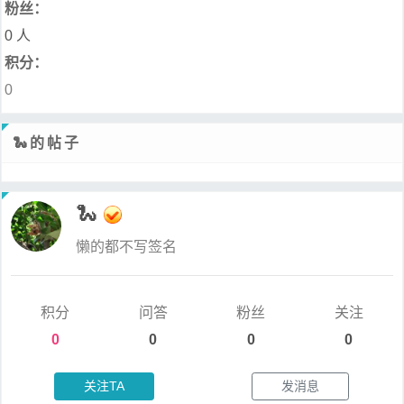
粉丝：
0 人
积分：
0
🐍的帖子
🐍
懒的都不写签名
积分
问答
粉丝
关注
0
0
0
0
关注TA
发消息