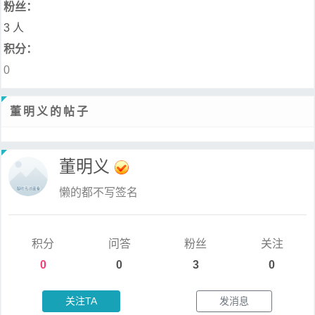
粉丝：
3 人
积分：
0
董明义的帖子
董明义
懒的都不写签名
积分
问答
粉丝
关注
0
0
3
0
关注TA
发消息