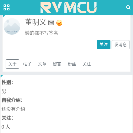
董明义
懒的都不写签名
关注
发消息
关于
帖子
文章
留言
粉丝
关注
性别：
男
自我介绍：
还没有介绍
关注：
0 人