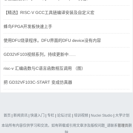
【精选】RISC-V GCC工具链编译安装及自定义宏
蜂鸟FPGA开发板快速上手
使用DFU烧录程序。DFU界面的DFU device没有内容
GD32VF103视频系列，持续更新中......
risc-v 汇编函数与C语言函数相互调用 （图）
把 GD32VF103C-START 变成仿真器
首页
|
新闻资讯
|
快速入门
|
专栏
|
论坛讨论
|
培训视频
|
Nuclei Studio
|
大学计划
本站所有内容仅供学习和交流，如有转载或引用文章涉及版权问题_请联系
管理员
删
除