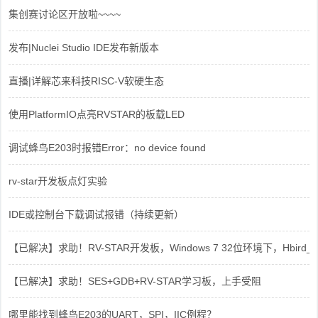
集创赛讨论区开放啦~~~~
发布|Nuclei Studio IDE发布新版本
直播|详解芯来科技RISC-V软硬生态
使用PlatformIO点亮RVSTAR的板载LED
调试蜂鸟E203时报错Error：no device found
rv-star开发板点灯实验
IDE或控制台下载调试报错（持续更新）
【已解决】求助！RV-STAR开发板，Windows 7 32位环境下，Hbird_Dri
【已解决】求助！SES+GDB+RV-STAR学习板，上手受阻
哪里能找到蜂鸟E203的UART，SPI，IIC例程？