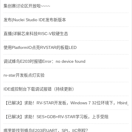
集创赛讨论区开放啦~~~~
发布|Nuclei Studio IDE发布新版本
直播|详解芯来科技RISC-V软硬生态
使用PlatformIO点亮RVSTAR的板载LED
调试蜂鸟E203时报错Error：no device found
rv-star开发板点灯实验
IDE或控制台下载调试报错（持续更新）
【已解决】求助！RV-STAR开发板，Windows 7 32位环境下，Hbird_Dri
【已解决】求助！SES+GDB+RV-STAR学习板，上手受阻
哪里能找到蜂鸟E203的UART，SPI，IIC例程？