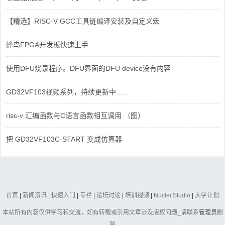
【精选】RISC-V GCC工具链编译安装及自定义宏
蜂鸟FPGA开发板快速上手
使用DFU烧录程序。DFU界面的DFU device没有内容
GD32VF103视频系列，持续更新中......
risc-v 汇编函数与C语言函数相互调用 （图）
把 GD32VF103C-START 变成仿真器
首页
|
新闻资讯
|
快速入门
|
专栏
|
论坛讨论
|
培训视频
|
Nuclei Studio
|
大学计划
本站所有内容仅供学习和交流，如有转载或引用文章涉及版权问题_请联系
管理员
删
除